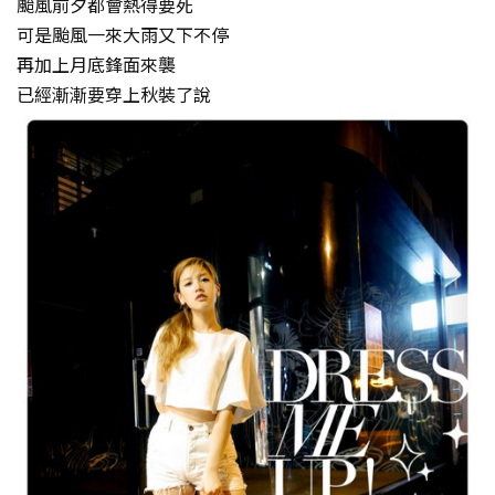
颱風前夕都會熱得要死
可是颱風一來大雨又下不停
再加上月底鋒面來襲
已經漸漸要穿上秋裝了說