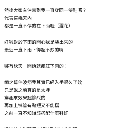
然後大家有注意到我一直穿同一雙鞋嗎？
代表這幾天內
都是一直不停的在下雨喔（灑花）
好啦對於下雨的開心我是裝出來的
最近一直下雨下得超不妙的啊
哪有秋天一開始就瘋狂下雨的！
總之這件波痞我其實已經入手很久了欸
只是說之前真的是太胖
穿起來效果超慘烈的
再加上褲管有點短又不能摺
之前一直不知道該搭配什麼鞋好