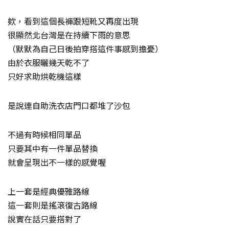
欸，看到這個長褲跟短靴又再度出現
很顯然北台灣是在持續下雨的意思
（默默為自己日後拍穿搭這件事感到擔憂）
由於衣服曬幾天乾不了
只好求助烘乾機這樣
是說連自助洗衣店門口都堆了沙包
不過有時候相同單品
只要其中有一件單品替換
就會呈現出不一樣的感覺喔
上一套是經典優雅路線
這一套則是搖滾復古路線
說實在話只要搭對了