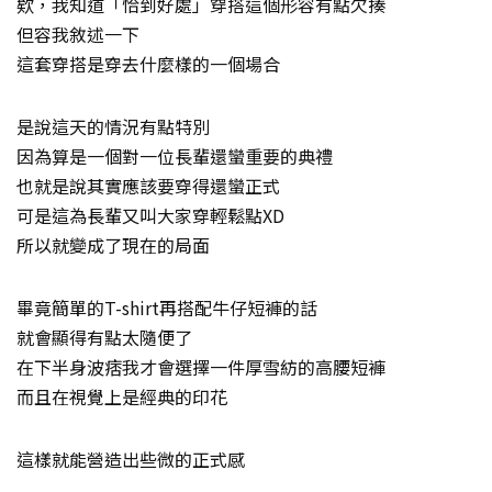
欸，我知道「恰到好處」穿搭這個形容有點欠揍
但容我敘述一下
這套穿搭是穿去什麼樣的一個場合
是說這天的情況有點特別
因為算是一個對一位長輩還蠻重要的典禮
也就是說其實應該要穿得還蠻正式
可是這為長輩又叫大家穿輕鬆點XD
所以就變成了現在的局面
畢竟簡單的T-shirt再搭配牛仔短褲的話
就會顯得有點太隨便了
在下半身波痞我才會選擇一件厚雪紡的高腰短褲
而且在視覺上是經典的印花
這樣就能營造出些微的正式感