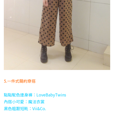
5.一件式簡約穿搭
點點駝色連身褲：LoveBabyTwins
內搭小可愛：魔法衣裳
黑色粗跟短靴：Vii&Co.