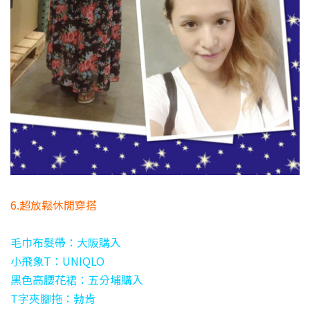
6.超放鬆休閒穿搭
毛巾布髮帶：大阪購入
小飛象T：UNIQLO
黑色高腰花裙：五分埔購入
T字夾腳拖：勃肯