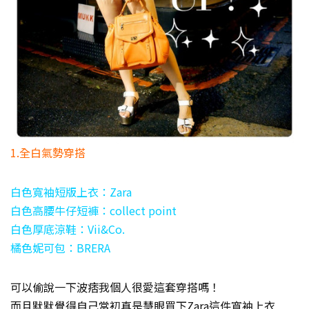
1.全白氣勢穿搭
白色寬袖短版上衣：Zara
白色高腰牛仔短褲：collect point
白色厚底涼鞋：Vii&Co.
橘色妮可包：BRERA
可以偷說一下波痞我個人很愛這套穿搭嗎！
而且默默覺得自己當初真是慧眼買下Zara這件寬袖上衣