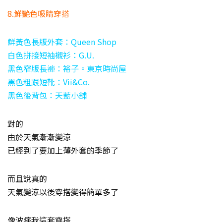
8.鮮艷色吸睛穿搭
鮮黃色長版外套：Queen Shop
白色拼接短袖襯衫：G.U.
黑色窄版長褲：裕子。東京時尚屋
黑色粗跟短靴：Vii&Co.
黑色後背包：天藍小舖
對的
由於天氣漸漸變涼
已經到了要加上薄外套的季節了
而且說真的
天氣變涼以後穿搭變得簡單多了
像波痞我這套穿搭