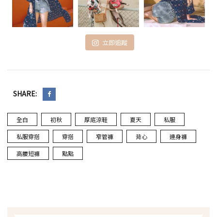
立即追蹤
SHARE:
全白
初秋
厚底涼鞋
夏天
私服
私服穿搭
穿搭
窄管褲
背心
連身褲
高腰短褲
點點