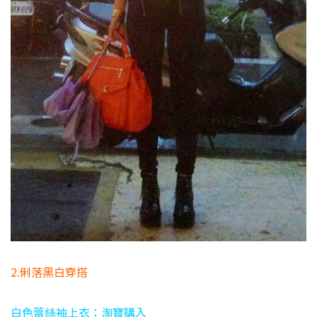
2.俐落黑白穿搭
白色蕾絲袖上衣：淘寶購入