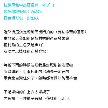
拉鍊黑色中高腰長褲：Miu’s
黑色粗跟短靴：Vii&Co.
橘色妮可包：BRERA
喔然後這張是颱風天出門拍的（有點命苦的意思）
由於當天參加的是植村秀的產品發表會
植村秀的主色又是黑+白
所以才以這樣的穿搭登場！
每當下雨的時候波痞我最討厭腳被沾溼啦
所以厚底、粗跟短靴的出場是一定要的
畢竟北台灣住久了，隨時都會做好防雨準備
不過單純的白上衣太單調了
才選擇了一件袖子有點小花樣的T-shirt