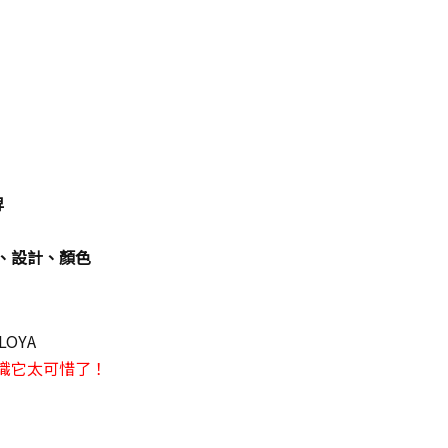
牌
、設計、顏色
OYA
識它太可惜了！