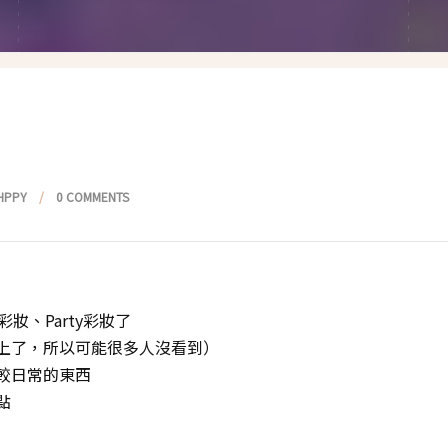
假髮變變變
香港自由行
塑身運動
台灣小旅行
減肥塑身週記
醫美小區
相聚好餐廳
HPPY
0 COMMENTS
妝、Party彩妝了
be上了，所以可能很多人沒看到）
較日常的東西
點