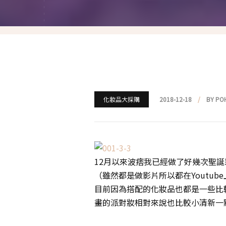
就愛仿妝
名人妝容解析
瘋狂特殊妝
我是底妝控
電力眉眼
化妝品大採購
2018-12-18
BY PO
唇彩腮紅
超好用必敗刷具
12月以來波痞我已經做了好幾次聖誕彩
化妝品收納
（雖然都是做影片所以都在Youtu
目前因為搭配的化妝品也都是一些比
媽媽的日常妝
畫的派對妝相對來說也比較小清新一