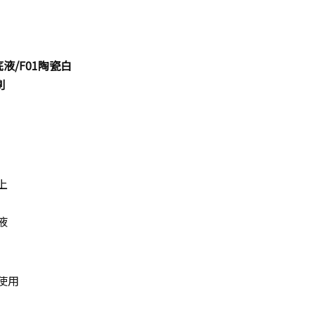
底液/F01陶瓷白
刷
上
液
使用