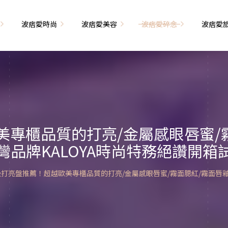
波痞愛時尚
波痞愛美容
波痞愛碎念
波痞愛
文青牢騷
尚單品大採購
海外網購教學
臉部保養
日本自由行
71的老屋改造
瘦穿搭
超強逛街地圖
私服穿搭
保養省錢攻略
首爾自由行
包
相片雜記
香惹人愛
季節穿搭
身體保養
峇里島自由行
專櫃品質的打亮/金屬感眼唇蜜/
解教學
小狗喔唷日記
甲也是閃亮亮
主題穿搭
灣品牌KALOYA時尚特務絕讚開箱
簡易編髮教學
長灘島自由行
藝術大學生活
己動手手工做！
染燙日記
泰國自由行
打亮盤推薦！超越歐美專櫃品質的打亮/金屬感眼唇蜜/霧面腮紅/霧面唇釉
藝文活動
要什麼動手做
頭髮保養
巴黎自由行
品搭配
美髮小工具
美國自由行