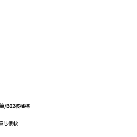
筆/B02核桃棕
筆芯很軟