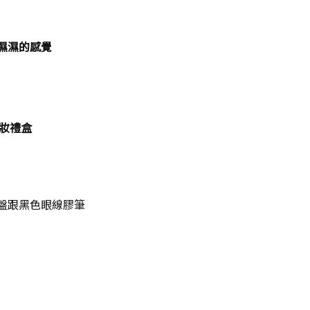
濕濕的感覺
眼妝禮盒
盤跟黑色眼線膠筆