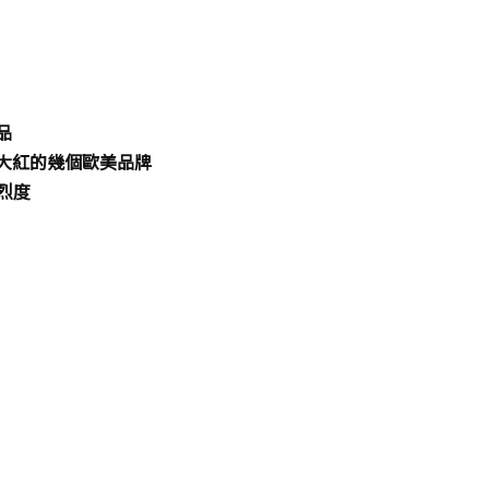
品
大紅的幾個歐美品牌
激烈度