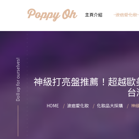
主頁介紹
波痞愛化妝
時
實用日常妝
顯
Doll up for ourselves!
化妝品用法解惑懶人
香
神級打亮盤推薦！超越歐美
新手必看基礎化妝分
指
台
彩妝色彩學
自
HOME
波痞愛化妝
化妝品大採購
神級
化妝品大評比
想
化妝品大採購
飾