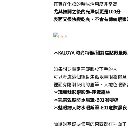
其實在化妝的時候活用度非常高
尤其推開之後的光澤感更是100分
表面又很快變乾爽，不會有傳統眼蜜
＊KALOYA 時尚特務/絕對焦點限量
如果想要鎖定基礎眼妝下手的人
可以考慮這個絕對焦點限量眼妝禮盒
裡面有剛剛使用的眉筆、大地色眼影
＊瑰麗魅彩眼影盤-迷霧森林
＊完美弧度防水眉筆-B01咖啡棕
＊魅眼誘人防水眼線筆-E01危險黑夜
簡單說基礎要使用的東西都在裡面了