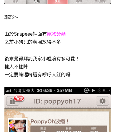
耶耶～
由於Snapeee裡面有
寵物分類
之前小狗兒的萌照放得不多
後來覺得拜託我家小喔唷有多可愛！
輸人不輸陣
一定要讓喔唷還有呼呼大紅的呀