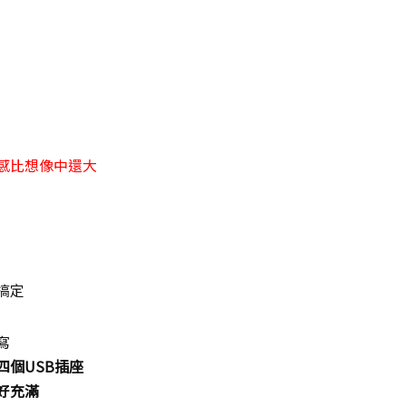
感比想像中還大
搞定
寫
個USB插座
好充滿