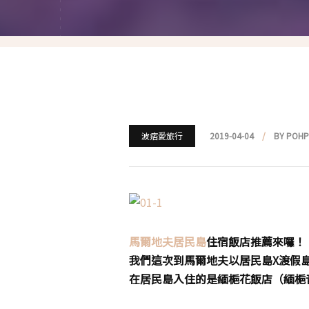
就愛仿妝
名人妝容解析
瘋狂特殊妝
我是底妝控
電力眉眼
波痞愛旅行
2019-04-04
BY POH
唇彩腮紅
超好用必敗刷具
化妝品收納
馬爾地夫居民島
住宿飯店推薦來囉！
我們這次到馬爾地夫以居民島X渡假
媽媽的日常妝
在居民島入住的是緬梔花飯店（緬梔