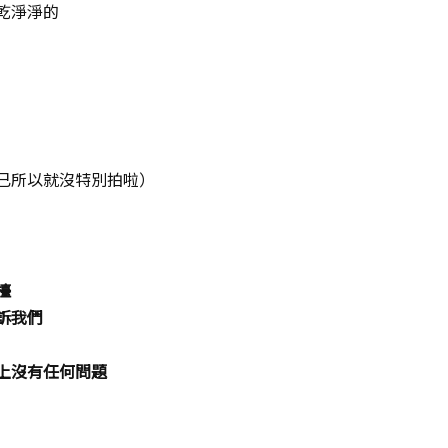
乾淨淨的
已所以就沒特別拍啦）
檯
訴我們
上沒有任何問題