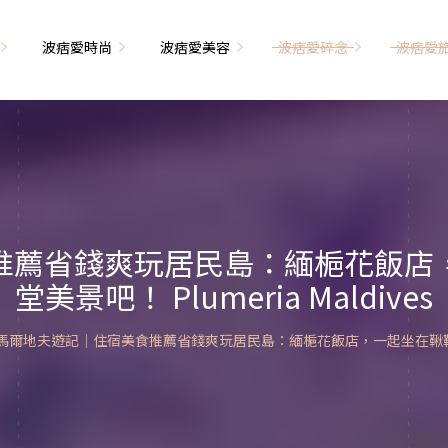
波痞愛時尚
波痞愛美容
波痞愛碎念
波痞愛
文青牢騷
尚單品大採購
海外網購教學
臉部保養
日本自由行
71的老屋改造
瘦穿搭
超強逛街地圖
私服穿搭
保養省錢攻略
首爾自由行
包
相片雜記
香惹人愛
季節穿搭
身體保養
峇里島自由行
推薦省錢爽玩居民島：緬梔花飯店
解教學
小狗喔唷日記
甲也是閃亮亮
主題穿搭
堂美景吧！ Plumeria Maldives
簡易編髮教學
長灘島自由行
藝術大學生活
己動手手工做！
染燙日記
泰國自由行
馬爾地夫遊記｜住宿美食推薦省錢爽玩居民島：緬梔花飯店，一起坐在鞦韆上面欣賞
藝文活動
要什麼動手做
頭髮保養
巴黎自由行
品搭配
美髮小工具
美國自由行