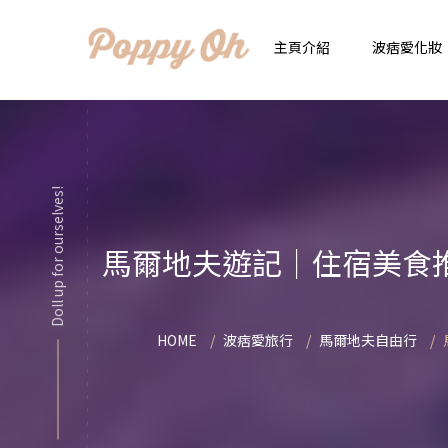
主頁介紹
波痞愛化妝
時
實用日常妝
顯
Doll up for ourselves!
化妝品用法解惑懶人
香
馬爾地夫遊記｜住宿美食
新手必看基礎化妝分
指
彩妝色彩學
自
HOME
波痞愛旅行
馬爾地夫自由行
化妝品大評比
想
化妝品大採購
飾