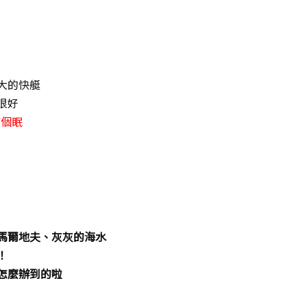
大的快艇
很好
補個眠
馬爾地夫、灰灰的海水
！
怎麼辦到的啦