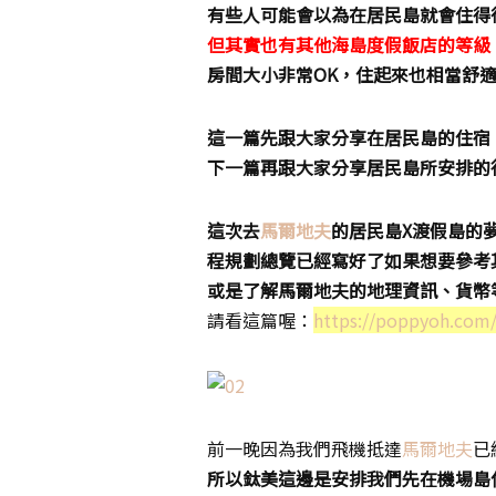
有些人可能會以為在居民島就會住得
但其實也有其他海島度假飯店的等級
房間大小非常OK，住起來也相當舒
這一篇先跟大家分享在居民島的住宿
下一篇再跟大家分享居民島所安排的
這次去
馬爾地夫
的居民島X渡假島的
程規劃總覽已經寫好了如果想要參考
或是了解馬爾地夫的地理資訊、貨幣
請看這篇喔：
https://poppyoh.com
前一晚因為我們飛機抵達
馬爾地夫
已
所以鈦美這邊是安排我們先在機場島