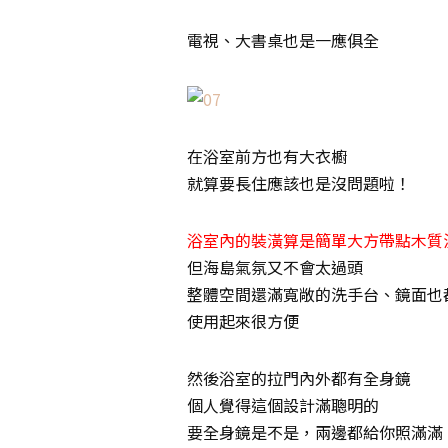
電視、大書桌也是一應俱全
在浴室前方也有大衣櫥
就算要長住應該也是沒問題啦！
浴室內的裝潢算是簡單大方帶點木質
但海島氣氛又不會太過頭
整體空間還滿寬敞的洗手台、鏡面也
使用起來很方便
然後浴室的拉門內外都有全身鏡
個人覺得這個設計滿聰明的
要全身鏡是不是，兩邊都給你照滿滿