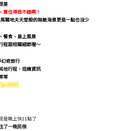
很差
，算住得很不錯啊！
適馬爾地夫天堂般的無敵海景更是一點也沒少
、餐食、島上風景
行程跟相關細節喔～
夢幻奇旅行
其他行程、班機資訊
等等
/?p=8907
經是晚上快11點了
住了一晚民宿