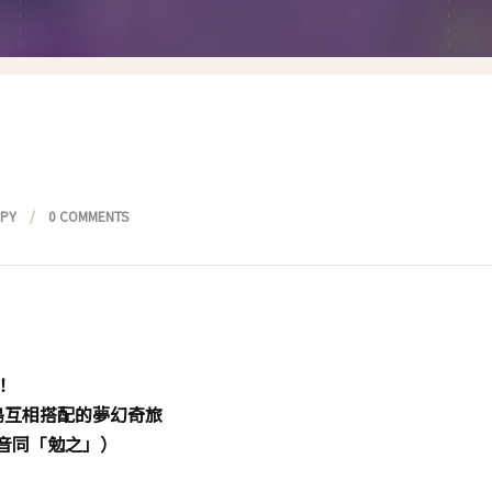
假髮變變變
香港自由行
塑身運動
台灣小旅行
減肥塑身週記
醫美小區
相聚好餐廳
PPY
0 COMMENTS
！
島互相搭配的夢幻奇旅
音同「勉之」）