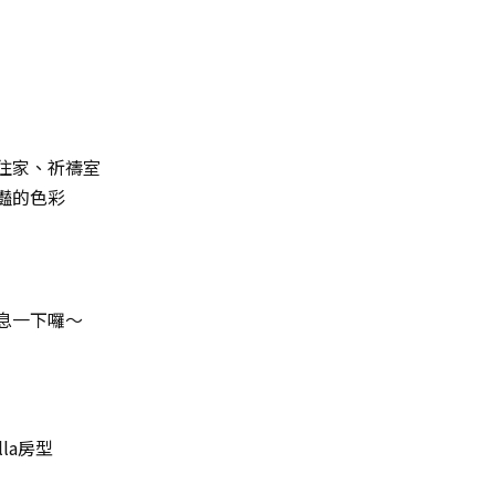
住家、祈禱室
豔的色彩
息一下囉～
lla房型