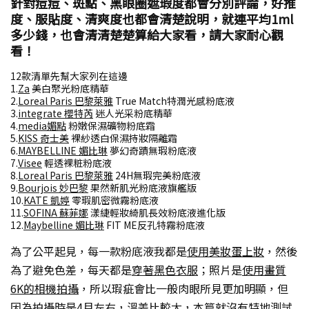
針對痘痘、斑點、黑眼圈遮瑕度都會分別評論，好推
度、服貼度、清爽度也都會清楚說明，就連平均1ml
多少錢，也會清清楚楚算給大家看，請大家耐心觀
看！
12款清單先幫大家列在這邊
1.
Za
美白聚光粉底精華
2.
Loreal Paris 巴黎萊雅
True Match特潤光感粉底液
3.
integrate 櫻特芮
迷人光采粉底精華
4.
media媚點
粉嫩保濕礦物粉底霜
5.
KISS 奇士美
裸紗透白保濕持妝隔離霜
6.
MAYBELLINE 媚比琳
夢幻奇蹟無瑕粉底液
7.
Visee
輕透裸粧粉底液
8.
Loreal Paris 巴黎萊雅
24H無瑕完美粉底液
9.
Bourjois 妙巴黎
果然新肌光粉底液旗艦版
10.
KATE 凱婷
零瑕肌密微霧粉底液
11.
SOFINA 蘇菲娜
漾緁輕妝綺肌長效粉底液進化版
12.
Maybelline 媚比琳
FIT ME反孔特霧粉底液
為了公平起見，每一款粉底液我都是
使用美妝蛋上妝
，然後
為了避免色差，每天都是
穿著黑色衣服
；照片是
使用畫質
6K的相機拍攝
，所以瑕疵會比一般肉眼所見更加明顯，但
因為拍攝時是4月左右，溫差比較大，本篇就沒有特地測試