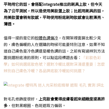
平時用它的話，會搭配integrate推出的刷具上妝，但今天
為了公平測試，所以是使用美妝蛋上妝；比起用刷具的話，
用美妝蛋會稍有妝感，平時使用粉底刷時妝感會比較漂亮、
薄透。
值得一提的是它的
粉體色調偏冷
，在開架裡面算比較少見
的，膚色偏暖的人在選購的時候可能要特別注意，如果不知
道自己膚色是冷色調還是暖色調的話，之前有寫過辨別方法
跟挑選粉底液的原則，可以點這段標題去看：
「彩妝色彩
學」如何挑選底妝色號？選對冷暖比選對深淺還重要｜怎麼
辨別自己膚色冷暖？各品牌底妝冷暖如何挑選？
對毛孔修飾度很好，
上完妝會覺得皮膚看起來細緻度提高許
多
，但對黑眼圈、色斑遮瑕力偏弱。