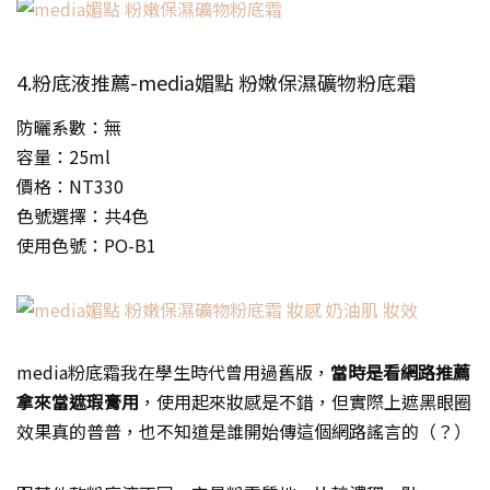
4.粉底液推薦-media媚點 粉嫩保濕礦物粉底霜
防曬系數：無
容量：25ml
價格：NT330
色號選擇：共4色
使用色號：PO-B1
media粉底霜我在學生時代曾用過舊版，
當時是看網路推薦
拿來當遮瑕膏用
，使用起來妝感是不錯，但實際上遮黑眼圈
效果真的普普，也不知道是誰開始傳這個網路謠言的（？）