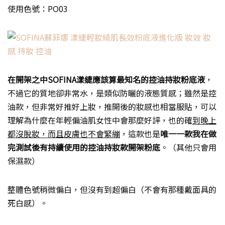
使用色號：PO03
在開架之中SOFINA漾緁應該算最知名的控油持妝粉底液
，
不過它的質地卻非常水，是類似防曬的液態質感；雖然是控
油款，但非常好推好上妝，推開後的妝感也相當服貼，可以
理解為什麼在年輕偏油肌女性中會那麼好評，也的確
到晚上
都沒脫妝，而且皮膚也不會緊繃
，這款也是
唯一一款我在做
完測試後有持續使用的控油持妝款開架粉底
。（其他只會用
保濕款）
整體色號稍微偏白，但沒有到超偏白（不會有那種戴面具的
死白感）。