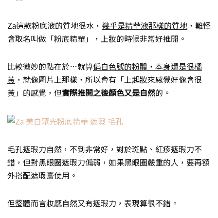
Za這款粉底液的質地很水，
幾乎是精華液那樣的質地
，難怪
會取名叫做「粉底精華」，上妝的時候非常好推開。
比較微妙的點在於…就算
偏白色號的粉體，本身還是很橘
黃
，就像圖片上那樣，所以會有「上起妝來感覺好像會很
黃」的感覺，但
實際推開之後顏色又是自然
的。
毛孔遮瑕力自然，不到非常好，對於斑點、紅疹遮瑕力不
錯，但對黑眼圈遮瑕力偏弱，如果黑眼圈嚴重的人，要再額
外搭配遮瑕膏使用。
但整體而言妝感自然又有遮瑕力，表現算很不錯。