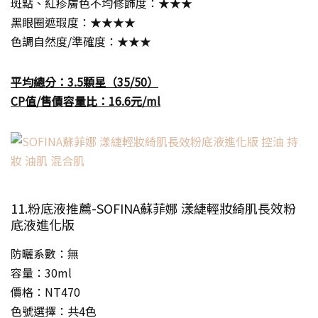
斑點、紅疹膚色不均修飾度：★★★
黑眼圈遮瑕度：★★★★
色調自然度/準確度：★★★
平均總分：3.5顆星（35/50）
CP值/售價容量比：16.6元/ml
11.粉底液推薦-SOFINA蘇菲娜 漾緁輕妝綺肌長效粉
底液進化版
防曬系數：無
容量：30ml
價格：NT470
色號選擇：共4色