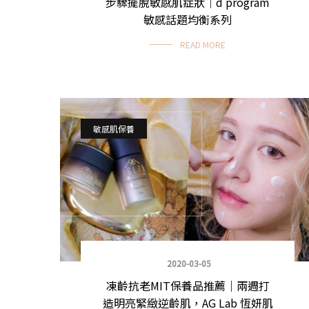
步驟擺脫敏感肌症狀｜d program
敏感話題均衡系列
READ MORE
敏感肌保養
2020-03-05
凍齡抗老MIT保養品推薦｜兩週打
造明亮緊緻逆齡肌，AG Lab 恆妍肌