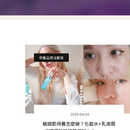
就愛仿妝
名人妝容解析
瘋狂特殊妝
我是底妝控
電力眉眼
保養品用法解惑
唇彩腮紅
超好用必敗刷具
化妝品收納
媽媽的日常妝
2020-04-24
敏感肌保養怎麼做？化妝水+乳液兩