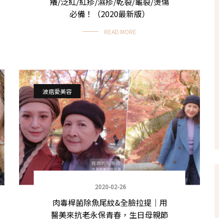
癢/泛紅/紅疹/濕疹/乾裂/龜裂/燙傷
必備！（2020最新版）
READ MORE
波痞愛美容
2020-02-26
肉毒桿菌除魚尾紋&全臉拉提｜用
醫美來抗老永保青春，生日母親節