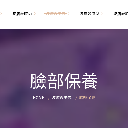
波痞愛時尚
波痞愛美容
波痞愛碎念
波痞愛
文青牢騷
尚單品大採購
海外網購教學
臉部保養
日本自由行
71的老屋改造
瘦穿搭
超強逛街地圖
私服穿搭
保養省錢攻略
首爾自由行
包
相片雜記
香惹人愛
季節穿搭
身體保養
峇里島自由行
臉部保養
解教學
小狗喔唷日記
甲也是閃亮亮
主題穿搭
簡易編髮教學
長灘島自由行
藝術大學生活
己動手手工做！
染燙日記
泰國自由行
HOME
波痞愛美容
臉部保養
藝文活動
要什麼動手做
頭髮保養
巴黎自由行
品搭配
美髮小工具
美國自由行