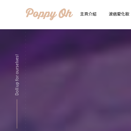
主頁介紹
波痞愛化妝
時
實用日常妝
顯
Doll up for ourselves!
化妝品用法解惑懶人
香
新手必看基礎化妝分
指
彩妝色彩學
自
化妝品大評比
想
化妝品大採購
飾