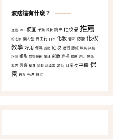
波痞這有什麼？
推薦
便宜
化妝品
簡單
運動
MIT
手殘
裸妝
化妝
化妝
自由行
仿妝
懶人包
唇彩
粉底液
日本
教學
好用
底妝
保濕
遮瑕
腮紅
減肥
歐美
染髮
眼影
彩妝
穿搭
開架
粉餅
氣墊粉餅
眼線
精選
評比
保
平價
唇膏
日常妝
韓系
妝容
塑身
淡妝
討論串
養
光澤
粉底
日系