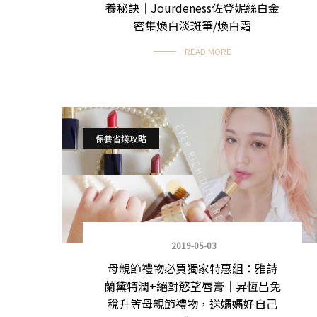
養秘訣｜Jourdeness佐登妮絲白金
密集煥白淡斑筆/煥白霜
READ MORE
保養省錢攻略
2019-05-03
母親節禮物必買獨家特惠組：雅詩
蘭黛特潤+絕對慾望唇膏｜昇恆昌免
稅升等母親節禮物，送媽媽好自己