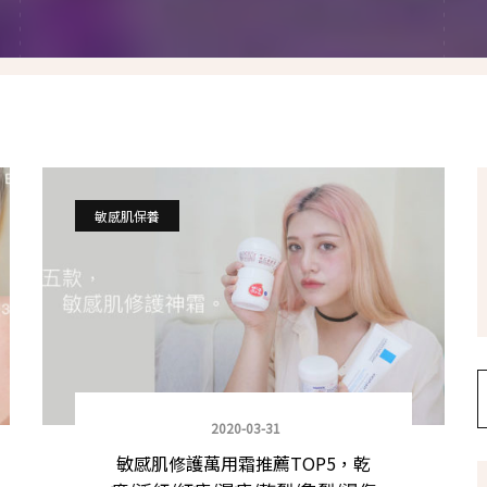
假髮變變變
香港自由行
塑身運動
台灣小旅行
減肥塑身週記
醫美小區
相聚好餐廳
敏感肌保養
2020-03-31
敏感肌修護萬用霜推薦TOP5，乾