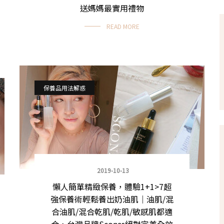
送媽媽最實用禮物
READ MORE
保養品用法解惑
2019-10-13
懶人簡單精緻保養，體驗1+1>7超
強保養術輕鬆養出奶油肌｜油肌/混
合油肌/混合乾肌/乾肌/敏感肌都適
合，台灣品牌Sconas絕對完美全效