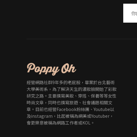
經營網路社群9年多的老屁股，畢業於台北藝術
大學美術系，為了解決天生的濃妝臉開始了彩妝
研究之路。主要撰寫美妝、穿搭、保養等等女性
時尚文章，同時也撰寫旅遊、社會議題相關文
章。目前也經營Facebook粉絲團、Youtube以
及instagram，比起被稱為網美或Youtuber，
會更樂意被稱為網路工作者或KOL。