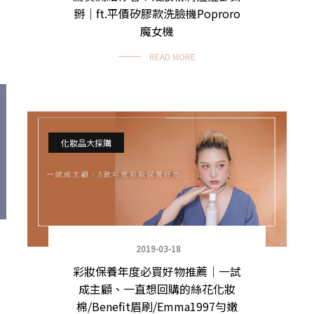
掰｜ft.平價矽膠款洗臉機Poproro
魔女機
READ MORE
化妝品大採購
2019-03-18
彩妝保養年度必買好物推薦｜一試
成主顧、一直想回購的絲花化妝
棉/Benefit眉刷/Emma1997勻嫩