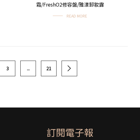
霜/FreshO2修容盤/雅漾卸妝露
READ MORE
3
...
21
訂閱電子報