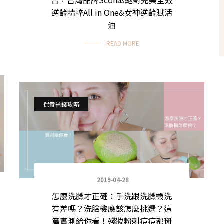
逆齡精粹All in One&女神逆齡賦活
油
READ MORE
保養省錢攻略
2019-04-28
怎麼洗臉才正確：手洗跟洗臉機洗
有差嗎？洗臉機應該怎麼挑選？這
篇實測給你看！殘妝粉刺痘痘都掰