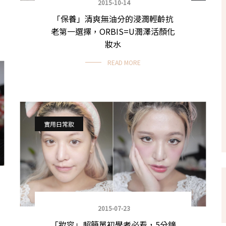
2015-10-14
「保養」清爽無油分的浸潤輕齡抗
老第一選擇，ORBIS=U潤澤活顏化
妝水
READ MORE
實用日常妝
2015-07-23
「妝容」超簡單初學者必看，5分鐘