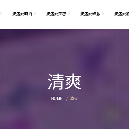
波痞愛時尚
波痞愛美容
波痞愛碎念
波痞愛
文青牢騷
尚單品大採購
海外網購教學
臉部保養
日本自由行
71的老屋改造
瘦穿搭
超強逛街地圖
私服穿搭
保養省錢攻略
首爾自由行
包
相片雜記
香惹人愛
季節穿搭
身體保養
峇里島自由行
清爽
解教學
小狗喔唷日記
甲也是閃亮亮
主題穿搭
簡易編髮教學
長灘島自由行
藝術大學生活
己動手手工做！
染燙日記
泰國自由行
HOME
清爽
藝文活動
要什麼動手做
頭髮保養
巴黎自由行
品搭配
美髮小工具
美國自由行