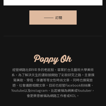
訂閱
經營網路社群9年多的老屁股，畢業於台北藝術大學美術
系，為了解決天生的濃妝臉開始了彩妝研究之路。主要撰
寫美妝、穿搭、保養等等女性時尚文章，同時也撰寫旅
遊、社會議題相關文章。目前也經營Facebook粉絲團、
Youtube以及instagram，比起被稱為網美或Youtuber，
會更樂意被稱為網路工作者或KOL。