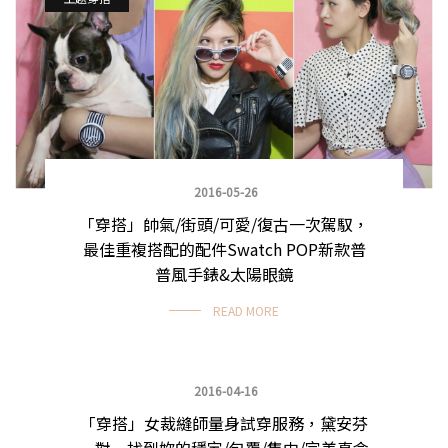
2016-05-26
「穿搭」帥氣/街頭/可愛/復古一次駕馭，
最佳重複搭配的配件Swatch POP新款普
普風手錶&太陽眼鏡
READ MORE
2016-04-16
「穿搭」女裁縫師量身試穿服務，黛安芬
主題穿搭
一對一找到妳的穩定/包覆/集中/完美真命