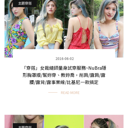
主題穿搭
2016-06-02
「穿搭」女裁縫師量身試穿服務~NuBra隱
形胸罩版/幫妳穿、教妳喬，削肩/露肩/露
腰/露背/露事業線/比基尼一款搞定
READ MORE
主題穿搭