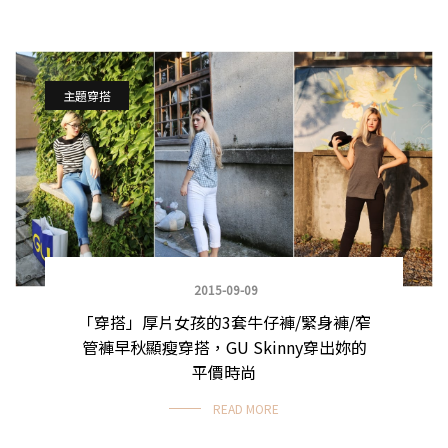
主題穿搭
2015-09-09
「穿搭」厚片女孩的3套牛仔褲/緊身褲/窄
管褲早秋顯瘦穿搭，GU Skinny穿出妳的
平價時尚
READ MORE