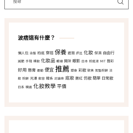
波痞這有什麼？
保養
化妝
穿搭
自由行
懶人包
粉底
遮瑕
保濕
染髮
評比
化妝品
眼影
開架
唇彩
減肥
手殘
裸妝
眼線
日本
粉底液
MIT
推薦
便宜
好用
唇膏
彩妝
運動
塑身
歐美
氣墊粉餅
淡
底妝
仿妝
簡單
日常妝
光澤
韓系
腮紅
妝
粉餅
妝容
討論串
化妝教學
平價
日系
精選