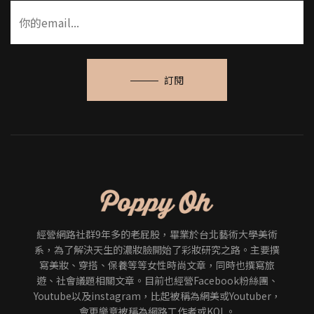
訂閱
經營網路社群9年多的老屁股，畢業於台北藝術大學美術
系，為了解決天生的濃妝臉開始了彩妝研究之路。主要撰
寫美妝、穿搭、保養等等女性時尚文章，同時也撰寫旅
遊、社會議題相關文章。目前也經營Facebook粉絲團、
Youtube以及instagram，比起被稱為網美或Youtuber，
會更樂意被稱為網路工作者或KOL。