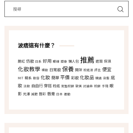
波痞這有什麼？
推薦
好用
仿妝
腮紅
懶人包
遮瑕
保濕
日系
眼線
塑身
保養
化妝教學
便宜
日常妝
開架
裸妝
粉底液
評比
化妝
平價
化妝品
底
簡單
彩妝
韓系
MIT
妝容
精選
染髮
妝
自由行
穿搭
眼
粉底
淡妝
氣墊粉餅
歐美
討論串
粉餅
手殘
影
唇膏
光澤
唇彩
減肥
日本
運動