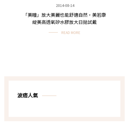
2014-08-14
「美瞳」放大美麗也能舒適自然，美若康
波痞愛化妝
綻美高透氧矽水膠放大日拋試戴
READ MORE
波痞人氣