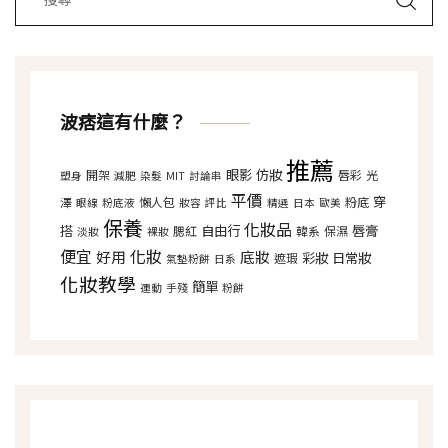
波痞這有什麼？
推薦
眼影
仿妝
開架
唇彩
光
塑身
減肥
染髮
MIT
討論串
平價
穿
澤
懶人包
粉底
眼線
粉底液
妝容
評比
精選
日本
歐美
保養
化妝品
搭
自由行
唇膏
腮紅
韓系
保濕
淡妝
裸妝
便宜
化妝
好用
底妝
彩妝
日常妝
遮瑕
氣墊粉餅
日系
化妝教學
簡單
運動
手殘
粉餅