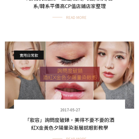
時尚單品大採購
系/韓系平價高CP值店鋪店家整理
READ MORE
實用日常妝
2017-05-27
「妝容」詢問度破錶，美得不要不要的酒
紅X金黃色夕陽暈染漸層感眼影教學
READ MORE