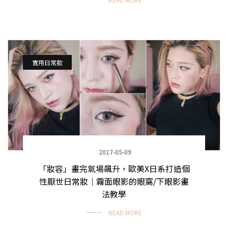
實用日常妝
2017-05-09
「妝容」畫完氣場飆升，歐美X日系打造個
性厭世日常妝｜霧面眼影的眼窩/下眼影畫
法教學
READ MORE