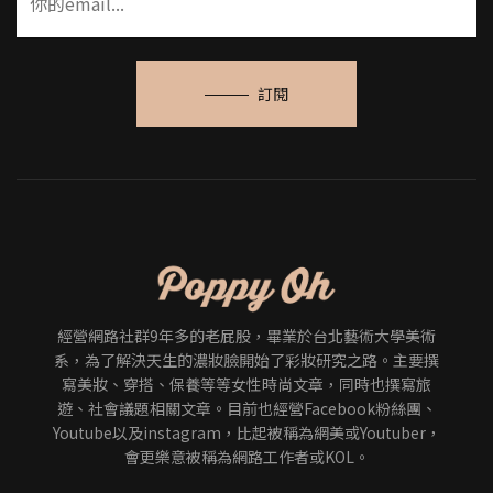
訂閱
經營網路社群9年多的老屁股，畢業於台北藝術大學美術
系，為了解決天生的濃妝臉開始了彩妝研究之路。主要撰
寫美妝、穿搭、保養等等女性時尚文章，同時也撰寫旅
遊、社會議題相關文章。目前也經營Facebook粉絲團、
Youtube以及instagram，比起被稱為網美或Youtuber，
會更樂意被稱為網路工作者或KOL。