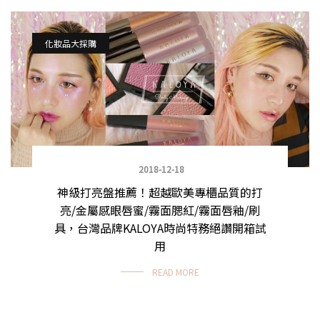
化妝品大採購
2018-12-18
神級打亮盤推薦！超越歐美專櫃品質的打
亮/金屬感眼唇蜜/霧面腮紅/霧面唇釉/刷
具，台灣品牌KALOYA時尚特務絕讚開箱試
用
READ MORE