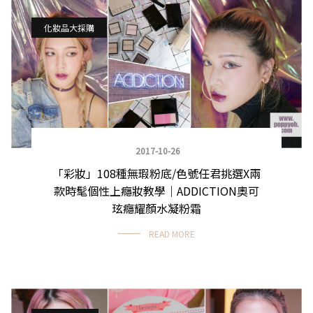
化妝品大採購
2017-10-26
「彩妝」108種無瑕粉底/色號任君挑選X兩
款時髦個性上癮妝教學｜ADDICTION奧可
玹癮耀顏水凝粉霜
READ MORE