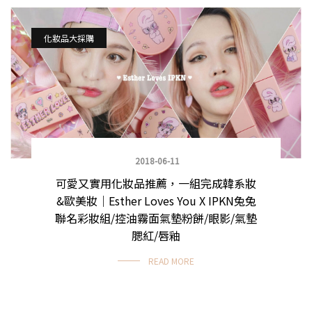
化妝品大採購
2018-06-11
可愛又實用化妝品推薦，一組完成韓系妝
&歐美妝｜Esther Loves You X IPKN兔兔
聯名彩妝組/控油霧面氣墊粉餅/眼影/氣墊
腮紅/唇釉
READ MORE