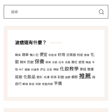
波痞這有什麼？
便宜
化
好用
簡單
日常妝
韓系
懶人包
粉底
粉底液
塑身
保養
妝
仿妝
開架
腮紅
遮瑕
歐美
淡妝
日本
染髮
精選
手
化妝教學
穿搭
唇膏
殘
MIT
運動
討論串
評比
日系
裸妝
推薦
化妝品
底妝
彩妝
眼影
自
唇彩
光澤
保濕
減肥
平價
由行
眼線
妝容
粉餅
氣墊粉餅