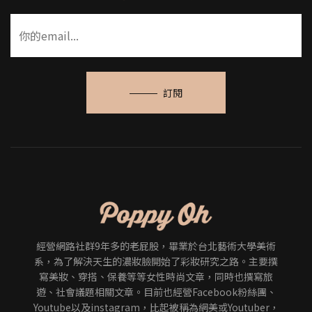
訂閱
經營網路社群9年多的老屁股，畢業於台北藝術大學美術
系，為了解決天生的濃妝臉開始了彩妝研究之路。主要撰
寫美妝、穿搭、保養等等女性時尚文章，同時也撰寫旅
遊、社會議題相關文章。目前也經營Facebook粉絲團、
Youtube以及instagram，比起被稱為網美或Youtuber，