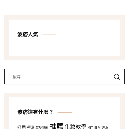
波痞人氣
波痞這有什麼？
推薦
化妝教學
好用
唇膏
遮瑕
氣墊粉餅
MIT
日系