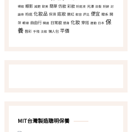
眼影
簡單
仿妝
彩妝
光澤
裸妝
減肥
歐美
粉底液
染髮
粉餅
討
化妝品
便宜
底妝
粉底
保濕
腮紅
韓系
開
論串
妝容
評比
保
化妝
自由行
日常妝
穿搭
架
眼線
精選
塑身
運動
日本
養
平價
唇彩
懶人包
手殘
淡妝
MIT台灣製造聰明保養