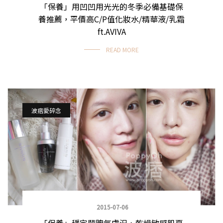
「保養」用凹凹用光光的冬季必備基礎保
保養省錢攻略
養推薦，平價高C/P值化妝水/精華液/乳霜
ft.AVIVA
READ MORE
波痞愛碎念
2015-07-06
「保養」穩定鬧脾氣膚況，乾燥敏感肌夏