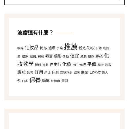
波痞這有什麼？
推薦
化妝品
仿妝
彩妝
遮瑕
粉底
眼線
手殘
日本
粉底
化
便宜
唇膏
眼影
穿搭
韓系
腮紅
液
裸妝
運動
減肥
塑身
妝教學
化妝
平價
自由行
光澤
粉餅
染髮
MIT
精選
淡妝
底妝
好用
日常妝
保濕
開架
懶人
妝容
評比
氣墊粉餅
歐美
保養
簡單
包
唇彩
日系
討論串