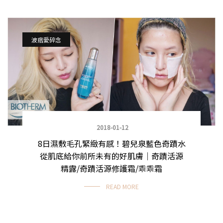
波痞愛碎念
2018-01-12
8日濕敷毛孔緊緻有感！碧兒泉藍色奇蹟水
從肌底給你前所未有的好肌膚｜奇蹟活源
精露/奇蹟活源修護霜/乖乖霜
READ MORE