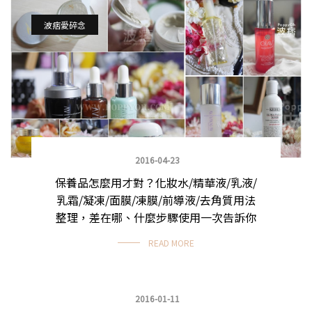
波痞愛碎念
2016-04-23
保養品怎麼用才對？化妝水/精華液/乳液/
乳霜/凝凍/面膜/凍膜/前導液/去角質用法
整理，差在哪、什麼步驟使用一次告訴你
READ MORE
2016-01-11