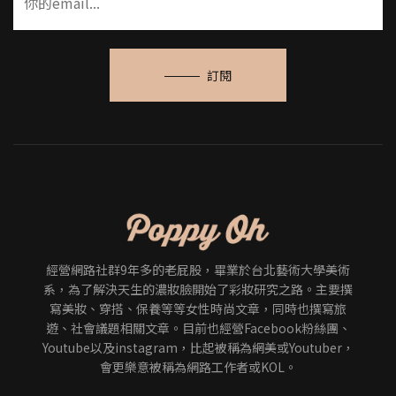
訂閱
經營網路社群9年多的老屁股，畢業於台北藝術大學美術
系，為了解決天生的濃妝臉開始了彩妝研究之路。主要撰
寫美妝、穿搭、保養等等女性時尚文章，同時也撰寫旅
遊、社會議題相關文章。目前也經營Facebook粉絲團、
Youtube以及instagram，比起被稱為網美或Youtuber，
會更樂意被稱為網路工作者或KOL。