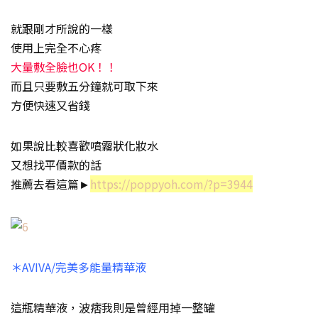
就跟剛才所說的一樣
使用上完全不心疼
大量敷全臉也OK！！
而且只要敷五分鐘就可取下來
方便快速又省錢
如果說比較喜歡噴霧狀化妝水
又想找平價款的話
推薦去看這篇►
https://poppyoh.com/?p=3944
＊AVIVA/完美多能量精華液
這瓶精華液，波痞我則是曾經用掉一整罐