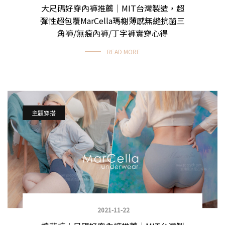
大尺碼好穿內褲推薦｜MIT台灣製造，超
彈性超包覆MarCella瑪榭薄感無縫抗菌三
角褲/無痕內褲/丁字褲實穿心得
READ MORE
主題穿搭
2021-11-22