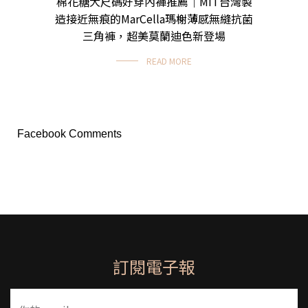
棉花糖大尺碼好穿內褲推薦｜MIT台灣製
造接近無痕的MarCella瑪榭薄感無縫抗菌
三角褲，超美莫蘭迪色新登場
READ MORE
Facebook Comments
訂閱電子報