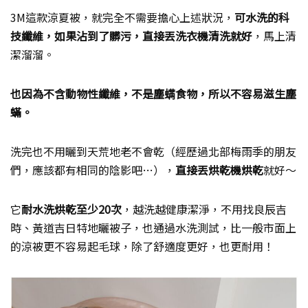
3M這款涼夏被，就完全不需要擔心上述狀況，
可水洗的科
技纖維，如果沾到了髒污，直接丟洗衣機清洗就好
，馬上清
潔溜溜。
也因為不含動物性纖維，不是塵螨食物，所以不容易滋生塵
蟎。
洗完也不用曬到天荒地老不會乾（經歷過北部梅雨季的朋友
們，應該都有相同的陰影吧…），
直接丟烘乾機烘乾
就好～
它
耐水洗烘乾至少20次
，越洗越健康潔淨，不用找良辰吉
時、黃道吉日特地曬被子，也通過水洗測試，比一般市面上
的涼被更不容易起毛球，除了舒適度更好，也更耐用！