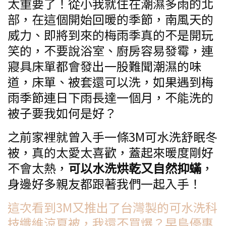
太重要了！從小我就住在潮濕多雨的北
部，在這個開始回暖的季節，南風天的
威力、即將到來的梅雨季真的不是開玩
笑的，不要說浴室、廚房容易發霉，連
寢具床單都會發出一股難聞潮濕的味
道，床單、被套還可以洗，如果遇到梅
雨季節連日下雨長達一個月，不能洗的
被子要我如何是好？
之前家裡就曾入手一條3M可水洗舒眠冬
被，真的太愛太喜歡，蓋起來暖度剛好
不會太熱，
可以水洗烘乾又自然抑蟎
，
身邊好多親友都跟著我們一起入手！
這次看到3M又推出了台灣製的可水洗科
技纖維涼夏被，我還不買爆？早鳥優惠