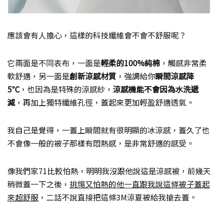
應該會有人擔心，這樣的科技纖維會不會不舒服呢？
它兩面是不同表布，一面是
輕柔的100%純棉
，觸感非常柔
軟舒適，另一面是
創新涼感材質
，強調給你
瞬間涼感降
5℃
，也因為是特殊的涼感紗，
涼感機能不會因為水洗遞
減
，再加上獨特纖維孔徑，蓋起來更加輕盈舒適透氣。
我自己是覺得，一蓋上瞬間就有很明顯的冰涼感，蓋久了也
不會像一般的被子那樣有悶熱感，是非常舒適的感受。
像我們家71比較怕熱，明明我沒跟他說這是涼感被，前幾天
稍微蓋一下之後，
挑惕又怕熱的他一直跟我說這條被子蓋起
來超舒服
，二話不說直接把這條3M涼夏被給我搶去蓋。