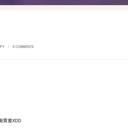
假髮變變變
香港自由行
塑身運動
台灣小旅行
減肥塑身週記
醫美小區
相聚好餐廳
PPY
0 COMMENTS
質差XDD