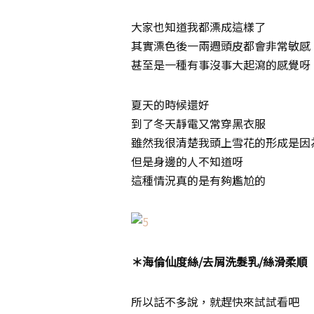
大家也知道我都漂成這樣了
其實漂色後一兩週頭皮都會非常敏感
甚至是一種有事沒事大起瀉的感覺呀
夏天的時候還好
到了冬天靜電又常穿黑衣服
雖然我很清楚我頭上雪花的形成是因
但是身邊的人不知道呀
這種情況真的是有夠尷尬的
＊海倫仙度絲/去屑洗髮乳/絲滑柔順
所以話不多說，就趕快來試試看吧