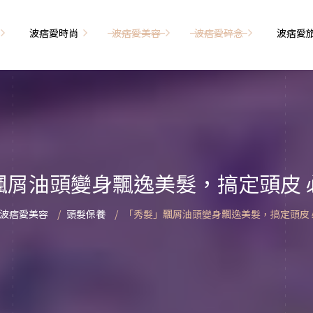
波痞愛時尚
波痞愛美容
波痞愛碎念
波痞愛
文青牢騷
尚單品大採購
海外網購教學
臉部保養
日本自由行
71的老屋改造
瘦穿搭
超強逛街地圖
私服穿搭
保養省錢攻略
首爾自由行
包
相片雜記
香惹人愛
季節穿搭
身體保養
峇里島自由行
飄屑油頭變身飄逸美髮，搞定頭皮 
解教學
小狗喔唷日記
甲也是閃亮亮
主題穿搭
簡易編髮教學
長灘島自由行
波痞愛美容
頭髮保養
「秀髮」飄屑油頭變身飄逸美髮，搞定頭皮 
藝術大學生活
己動手手工做！
染燙日記
泰國自由行
藝文活動
要什麼動手做
頭髮保養
巴黎自由行
品搭配
美髮小工具
美國自由行