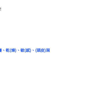
！
乾(燥)、敏(感)、(
頭皮)屑