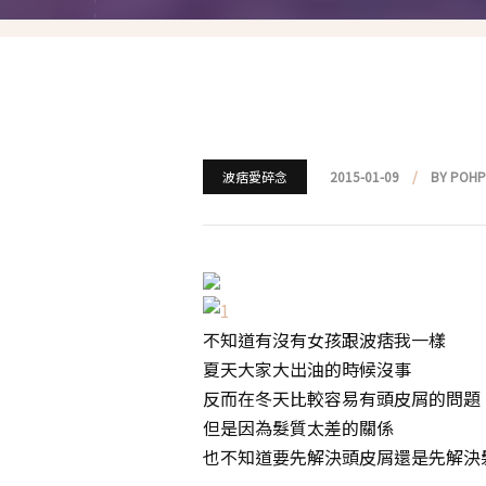
就愛仿妝
名人妝容解析
瘋狂特殊妝
我是底妝控
波痞愛碎念
2015-01-09
BY POH
電力眉眼
唇彩腮紅
超好用必敗刷具
不知道有沒有女孩跟波痞我一樣
化妝品收納
夏天大家大出油的時候沒事
反而在冬天比較容易有頭皮屑的問題
媽媽的日常妝
但是因為髮質太差的關係
也不知道要先解決頭皮屑還是先解決髮