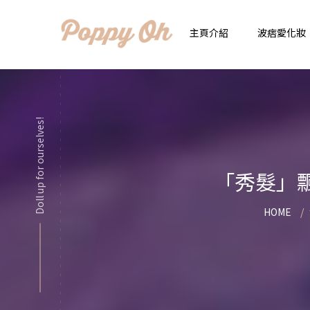
主頁介紹
波痞愛化妝
時
實用日常妝
Doll up for ourselves!
顯
化妝品用法解惑懶人
香
「秀髮」
新手必看基礎化妝分
指
HOME
彩妝色彩學
自
化妝品大評比
想
化妝品大採購
飾