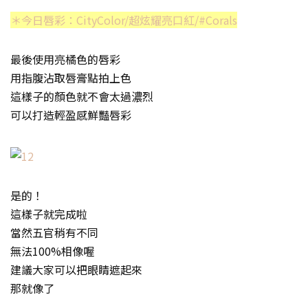
＊今日唇彩：CityColor/超炫耀亮口紅/#Corals
最後使用亮橘色的唇彩
用指腹沾取唇膏點拍上色
這樣子的顏色就不會太過濃烈
可以打造輕盈感鮮豔唇彩
是的！
這樣子就完成啦
當然五官稍有不同
無法100%相像喔
建議大家可以把眼睛遮起來
那就像了