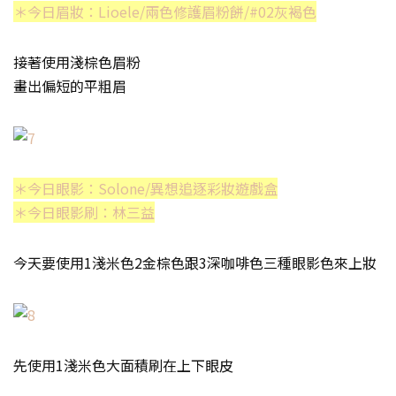
＊今日眉妝：Lioele/兩色修護眉粉餅/#02灰褐色
接著使用淺棕色眉粉
畫出偏短的平粗眉
＊今日眼影：Solone/異想追逐彩妝遊戲盒
＊今日眼影刷：林三益
今天要使用1淺米色2金棕色跟3深咖啡色三種眼影色來上妝
先使用1淺米色大面積刷在上下眼皮