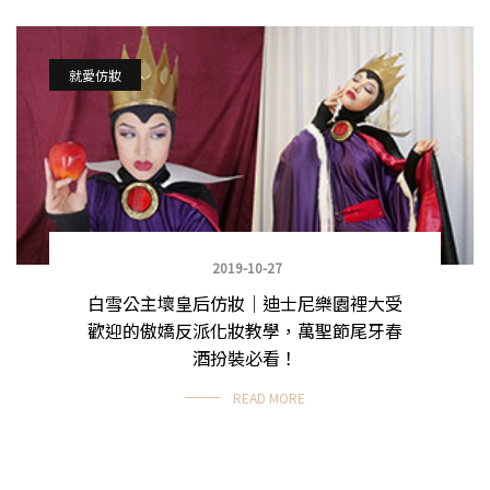
就愛仿妝
2019-10-27
白雪公主壞皇后仿妝｜迪士尼樂園裡大受
歡迎的傲嬌反派化妝教學，萬聖節尾牙春
酒扮裝必看！
READ MORE