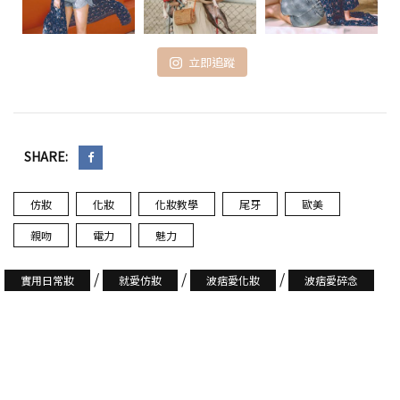
立即追蹤
SHARE:
仿妝
化妝
化妝教學
尾牙
歐美
親吻
電力
魅力
/
/
/
實用日常妝
就愛仿妝
波痞愛化妝
波痞愛碎念