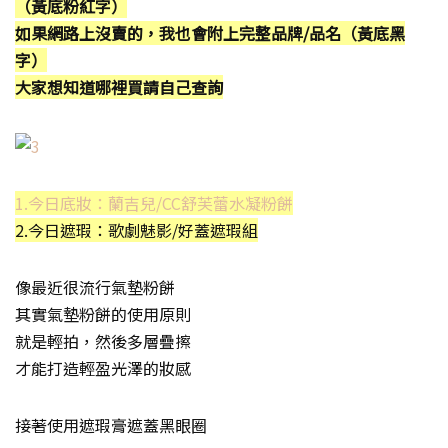
（黃底粉紅字）
如果網路上沒賣的，我也會附上完整品牌/品名（黃底黑
字）
大家想知道哪裡買請自己查詢
1.今日底妝：蘭吉兒/CC舒芙蕾水凝粉餅
2.今日遮瑕：歌劇魅影/好蓋遮瑕組
像最近很流行氣墊粉餅
其實氣墊粉餅的使用原則
就是輕拍，然後多層疊擦
才能打造輕盈光澤的妝感
接著使用遮瑕膏遮蓋黑眼圈