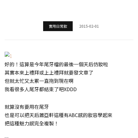
實用日常妝
2015-02-01
好的！這算是今年尾牙檔的最後一個天后仿妝啦
其實本來上禮拜或上上禮拜就要發文章了
但就太忙又太累一直拖到現在啊
我看很多人尾牙都結束了吧XDDD
就算沒有要用在尾牙
也是可以把天后蕭亞軒這種有ABC感的妝容學起來
把這種魅力感完全複製！