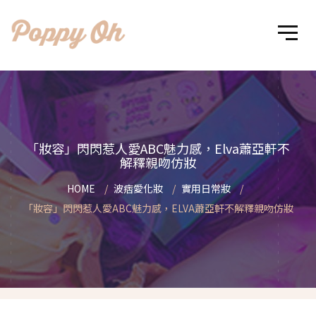
「妝容」閃閃惹人愛ABC魅力感，Elva蕭亞軒不
解釋親吻仿妝
HOME
波痞愛化妝
實用日常妝
「妝容」閃閃惹人愛ABC魅力感，ELVA蕭亞軒不解釋親吻仿妝