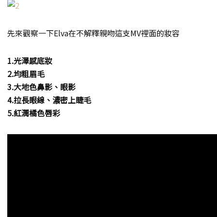
先來觀察一下Elva在不解釋親吻這支MV裡面的妝容
1.光澤感底妝
2.均粗眉毛
3.大地色鼻影、眼影
4.拉長眼線、濃密上睫毛
5.紅潤橘色唇彩