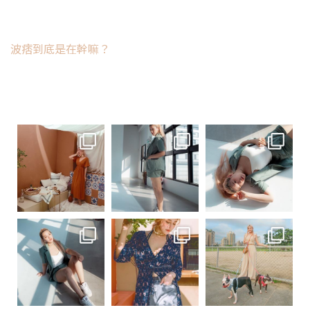
波痞到底是在幹嘛？