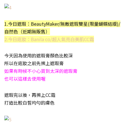
1.今日遮瑕：BeautyMaker/無敵遮瑕雙星(限量蝴蝶結版)/
自然色（近期無販售）
2.今日底妝：Banila co/超人氣亮白美肌CC霜
今天因為使用的遮瑕膏顏色比較深
所以在底妝之前先擦上遮瑕膏
如果有時候不小心買到太深的遮瑕膏
也可以這樣去使用喔
遮瑕完以後，再擦上CC霜
打造比較白皙均勻的膚色