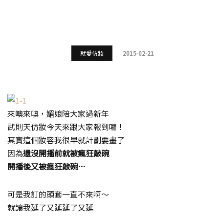
就愛仿妝
2015-02-21
來噢來噢，媚娘陪大家過新年
武則天仿妝今天來跟大家報到囉！
其實這個妝容我很早就計劃要畫了
因為
還沒開播前就被瘋狂敲碗
開播後又被瘋狂敲碗…
可是我訂的頭套一直不來啊～
就讓我延了又延延了又延