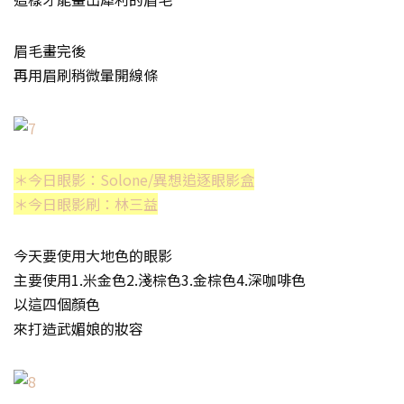
眉毛畫完後
再用眉刷稍微暈開線條
＊今日眼影：Solone/異想追逐眼影盒
＊今日眼影刷：林三益
今天要使用大地色的眼影
主要使用1.米金色2.淺棕色3.金棕色4.深咖啡色
以這四個顏色
來打造武媚娘的妝容