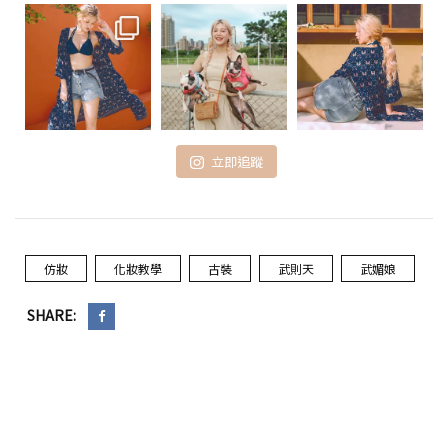
立即追蹤
仿妝
化妝教學
古裝
武則天
武媚娘
SHARE: