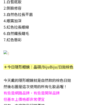
1.白皙底妝
2.側臉修容
3.自然色拉長平眉
4.眼窩加深
5.紅色拉長眼線
6.自然纖長睫毛
7.紅色唇彩
＊今日隱形眼鏡：晶碩/BijuBiju/日拋棕色
今天戴的隱形眼鏡就是自然款的棕色日拋
然後右圖是這次使用的所有化妝品喔！
有些是網路品牌，有些是開架品牌
但基本上價格都非常便宜