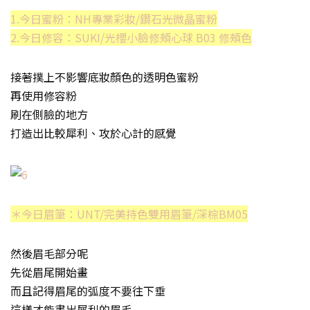
1.今日蜜粉：NH專業彩妝/鑽石光微晶蜜粉
2.今日修容：SUKI/光櫻小臉修頰心球 B03 修頰色
接著撲上不影響底妝顏色的透明色蜜粉
再使用修容粉
刷在側臉的地方
打造出比較犀利、攻於心計的感覺
＊今日眉筆：UNT/完美持色雙用眉筆/深棕BM05
然後眉毛部分呢
先從眉尾開始畫
而且記得眉尾的弧度不要往下垂
這樣才能畫出犀利的眉毛