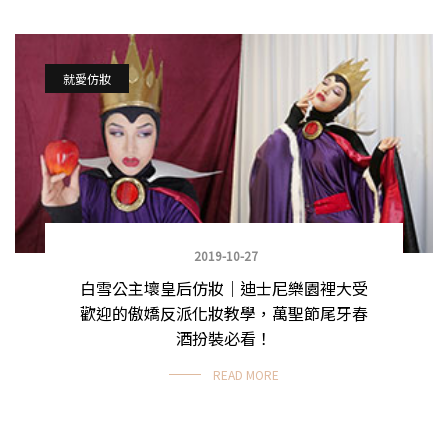
就愛仿妝
2019-10-27
白雪公主壞皇后仿妝｜迪士尼樂園裡大受
歡迎的傲嬌反派化妝教學，萬聖節尾牙春
酒扮裝必看！
READ MORE