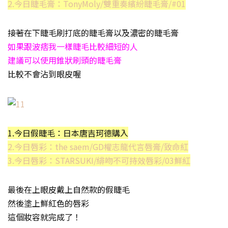
2.今日睫毛膏：TonyMoly/雙重奏繽紛睫毛膏/#01
接著在下睫毛刷打底的睫毛膏以及濃密的睫毛膏
如果跟波痞我一樣睫毛比較細短的人
建議可以使用錐狀刷頭的睫毛膏
比較不會沾到眼皮喔
1.今日假睫毛：日本唐吉珂德購入
2.今日唇彩：the saem/GD權志龍代言唇膏/致命紅
3.今日唇彩：STARSUKI/緋吻不可持效唇彩/03鮮紅
最後在上眼皮戴上自然款的假睫毛
然後塗上鮮紅色的唇彩
這個妝容就完成了！