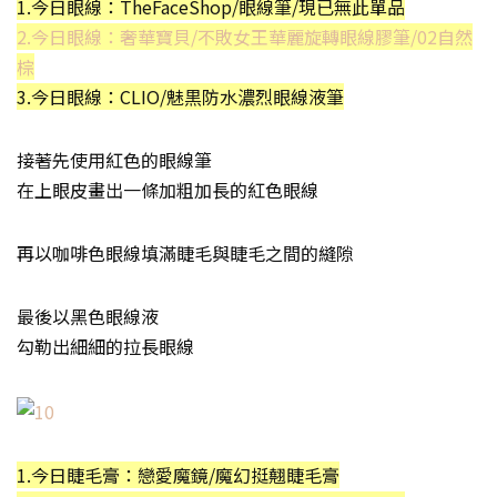
1.今日眼線：TheFaceShop/眼線筆/現已無此單品
2.今日眼線：奢華寶貝/不敗女王華麗旋轉眼線膠筆/02自然
棕
3.今日眼線：CLIO/魅黒防水濃烈眼線液筆
接著先使用紅色的眼線筆
在上眼皮畫出一條加粗加長的紅色眼線
再以咖啡色眼線填滿睫毛與睫毛之間的縫隙
最後以黑色眼線液
勾勒出細細的拉長眼線
1.今日睫毛膏：戀愛魔鏡/魔幻挺翹睫毛膏