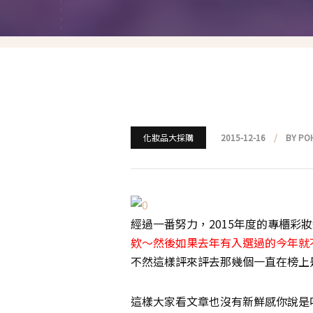
就愛仿妝
名人妝容解析
瘋狂特殊妝
我是底妝控
電力眉眼
化妝品大採購
2015-12-16
BY PO
唇彩腮紅
超好用必敗刷具
經過一番努力，2015年度的專櫃彩
化妝品收納
欸～然後如果去年有入選過的今年就
不然這樣評來評去那幾個一直在榜上
媽媽的日常妝
這樣大家看文章也沒有新鮮感你說是