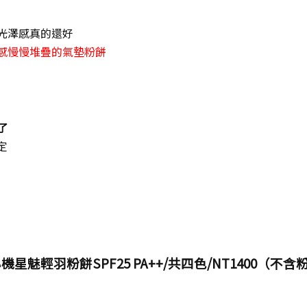
光澤感真的還好
感慢慢堆疊的氣墊粉餅
了
定
心機星魅輕羽粉餅SPF25 PA++/共四色/NT1400（不含