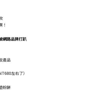
款
啊！
被網路品牌打趴
妝產品
T680左右了）
墊粉餅