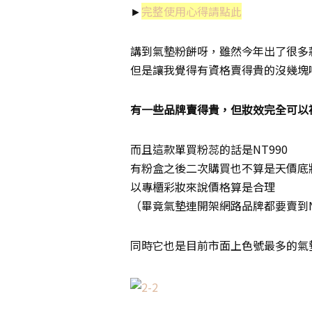
►
完整使用心得請點此
講到氣墊粉餅呀，雖然今年出了很多
但是讓我覺得有資格賣得貴的沒幾塊
有一些品牌賣得貴，但妝效完全可以
而且這款單買粉蕊的話是NT990
有粉盒之後二次購買也不算是天價底
以專櫃彩妝來說價格算是合理
（畢竟氣墊連開架網路品牌都要賣到N
同時它也是目前市面上色號最多的氣