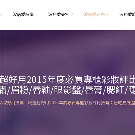
波痞愛時尚
波痞愛美容
波痞愛碎念
波痞愛
文青牢騷
尚單品大採購
海外網購教學
臉部保養
日本自由行
71的老屋改造
瘦穿搭
超強逛街地圖
私服穿搭
保養省錢攻略
首爾自由行
包
相片雜記
香惹人愛
季節穿搭
身體保養
峇里島自由行
超好用2015年度必買專櫃彩妝評比
解教學
小狗喔唷日記
甲也是閃亮亮
主題穿搭
霜/眉粉/唇釉/眼影盤/唇膏/腮紅/
簡易編髮教學
長灘島自由行
藝術大學生活
己動手手工做！
染燙日記
泰國自由行
彩妝好用推薦｜精選超好用2015年度必買專櫃彩妝評比推薦：粉底液/氣墊粉
藝文活動
要什麼動手做
頭髮保養
巴黎自由行
品搭配
美髮小工具
美國自由行