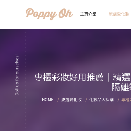
主頁介紹
波痞愛化妝
時
實用日常妝
顯
Doll up for ourselves!
化妝品用法解惑懶人
香
專櫃彩妝好用推薦｜精選
新手必看基礎化妝分
指
隔離
彩妝色彩學
自
HOME
波痞愛化妝
化妝品大採購
專櫃
化妝品大評比
想
化妝品大採購
飾