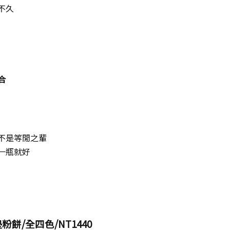
不久
合
不是等閒之輩
一瓶就好
粉餅/全四色/NT1440