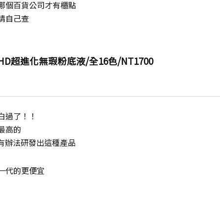
哪個百貨公司才有櫃點
請自己查
TRA HD超進化無瑕粉底液/全16色/NT1700
白過了！！
最高的
R怎麼有辦法研發出這種產品
一代的更便宜