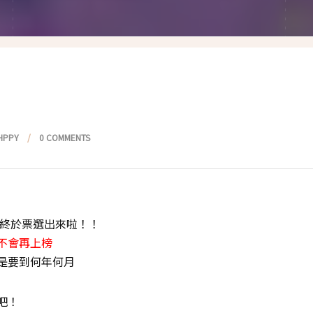
假髮變變變
香港自由行
塑身運動
台灣小旅行
減肥塑身週記
醫美小區
相聚好餐廳
HPPY
0 COMMENTS
妝終於票選出來啦！！
不會再上榜
是要到何年何月
吧！