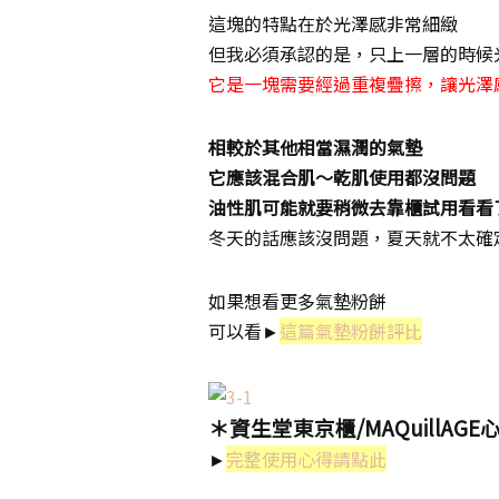
這塊的特點在於光澤感非常細緻
但我必須承認的是，只上一層的時候
它是一塊需要經過重複疊擦，讓光澤
相較於其他相當濕潤的氣墊
它應該混合肌～乾肌使用都沒問題
油性肌可能就要稍微去靠櫃試用看看
冬天的話應該沒問題，夏天就不太確
如果想看更多氣墊粉餅
可以看►
這篇氣墊粉餅評比
＊資生堂東京櫃/MAQuillAGE
►
完整使用心得請點此