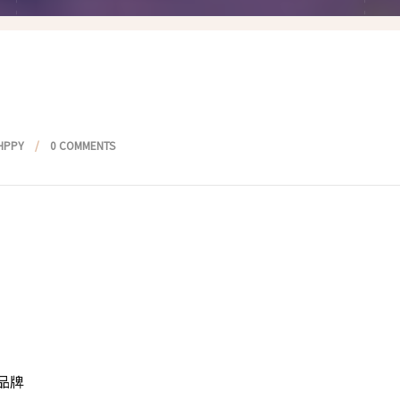
假髮變變變
香港自由行
塑身運動
台灣小旅行
減肥塑身週記
醫美小區
相聚好餐廳
HPPY
0 COMMENTS
品牌