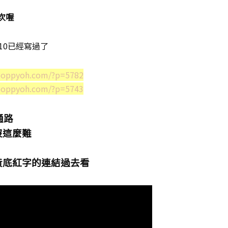
次喔
10已經寫過了
/poppyoh.com/?p=5782
/poppyoh.com/?p=5743
通路
沒這麼難
黃底紅字的連結過去看