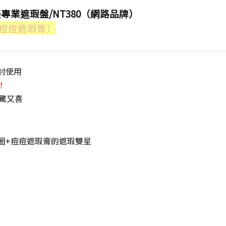
完美專業遮瑕盤/NT380（網路品牌）
痘痘遮瑕膏）
封使用
！
又驚又喜
圈+痘痘遮瑕膏的遮瑕雙星