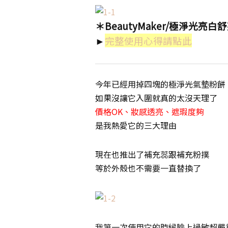
＊BeautyMaker/極淨光亮
►
完整使用心得請點此
今年已經用掉四塊的極淨光氣墊粉餅
如果沒讓它入圍就真的太沒天理了
價格OK、妝感透亮、遮瑕度夠
是我熱愛它的三大理由
現在也推出了補充蕊跟補充粉撲
等於外殼也不需要一直替換了
我第一次使用它的時候臉上過敏超嚴