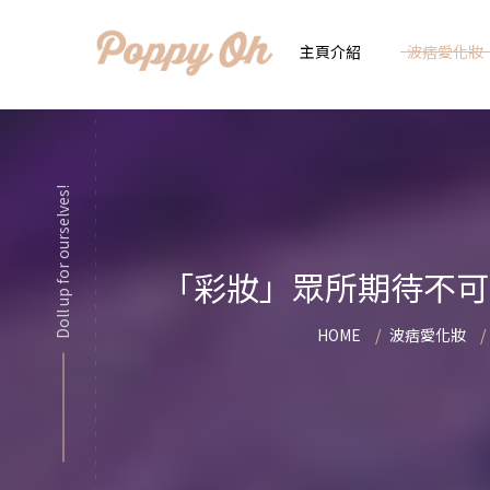
主頁介紹
波痞愛化妝
時
實用日常妝
Doll up for ourselves!
顯
化妝品用法解惑懶人
香
「彩妝」眾所期待不可錯
新手必看基礎化妝分
指
HOME
波痞愛化妝
彩妝色彩學
自
化妝品大評比
想
化妝品大採購
飾