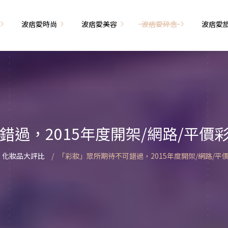
波痞愛時尚
波痞愛美容
波痞愛碎念
波痞愛
文青牢騷
尚單品大採購
海外網購教學
臉部保養
日本自由行
71的老屋改造
瘦穿搭
超強逛街地圖
私服穿搭
保養省錢攻略
首爾自由行
包
相片雜記
香惹人愛
季節穿搭
身體保養
峇里島自由行
過，2015年度開架/網路/平價彩
解教學
小狗喔唷日記
甲也是閃亮亮
主題穿搭
簡易編髮教學
長灘島自由行
化妝品大評比
「彩妝」眾所期待不可錯過，2015年度開架/網路/平價
藝術大學生活
己動手手工做！
染燙日記
泰國自由行
藝文活動
要什麼動手做
頭髮保養
巴黎自由行
品搭配
美髮小工具
美國自由行