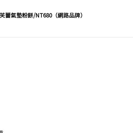
白舒芙蕾氣墊粉餅/NT680（網路品牌）
重