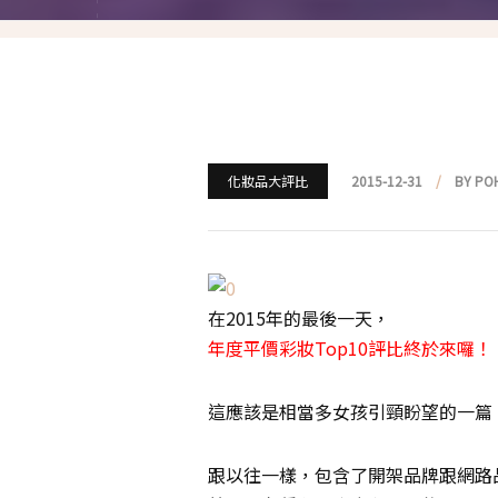
就愛仿妝
名人妝容解析
瘋狂特殊妝
我是底妝控
化妝品大評比
2015-12-31
BY PO
電力眉眼
唇彩腮紅
在2015年的最後一天，
超好用必敗刷具
年度平價彩妝Top10評比終於來囉！
化妝品收納
這應該是相當多女孩引頸盼望的一篇
媽媽的日常妝
跟以往一樣，包含了開架品牌跟網路