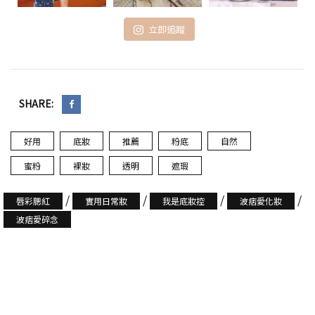
立即追蹤
SHARE:
好用
底妝
推薦
粉底
自然
蜜粉
裸妝
透明
遮瑕
/
/
/
/
唇彩腮紅
實用日常妝
我是底妝控
波痞愛化妝
波痞愛碎念