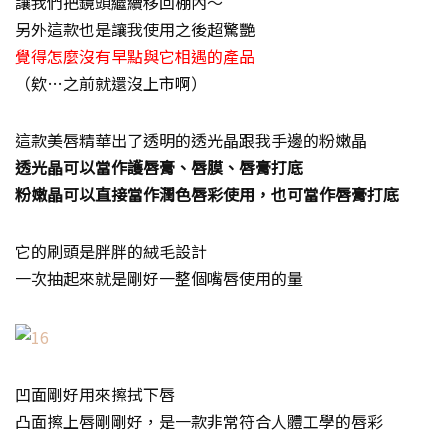
讓我們把鏡頭繼續移回棚內～
另外這款也是讓我使用之後超驚艷
覺得怎麼沒有早點與它相遇的產品
（欸…之前就還沒上市啊）
這款美唇精華出了透明的透光晶跟我手邊的粉嫩晶
透光晶可以當作護唇膏、唇膜、唇膏打底
粉嫩晶可以直接當作潤色唇彩使用，也可當作唇膏打底
它的刷頭是胖胖的絨毛設計
一次抽起來就是剛好一整個嘴唇使用的量
凹面剛好用來擦拭下唇
凸面擦上唇剛剛好，是一款非常符合人體工學的唇彩