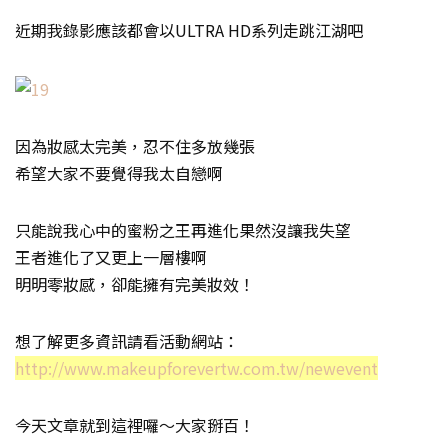
近期我錄影應該都會以ULTRA HD系列走跳江湖吧
因為妝感太完美，忍不住多放幾張
希望大家不要覺得我太自戀啊
只能說我心中的蜜粉之王再進化果然沒讓我失望
王者進化了又更上一層樓啊
明明零妝感，卻能擁有完美妝效！
想了解更多資訊請看活動網站：
http://www.makeupforevertw.com.tw/newevent
今天文章就到這裡囉～大家掰百！