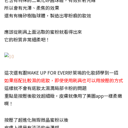
它含有特殊的二氧化矽圓球體，有效折射光線
所以會有光澤、柔焦的效果
還有有機矽樹脂球體，製造出零粉痕的妝效
應該從刷具上面沾取的蜜粉就看得出來
它的粉質非常細柔吧！
這次還有跟MAKE UP FOR EVER好萊塢的化妝師學到一招
如果搭配比較濕的底妝，即使使用刷具也可以用按壓的方式
這樣就不會有底妝太濕潤局部卡粉的問題
重點是按壓後妝效超細緻，皮膚就像用了美圖app一樣柔嫩
啊！
按壓了超進化無瑕微晶蜜粉以後
皮膚上還是有淡淡的光澤感