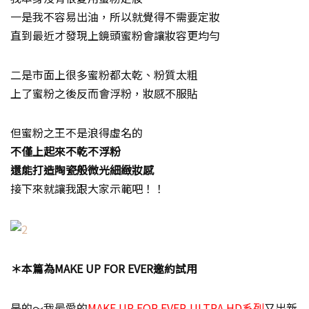
一是我不容易出油，所以就覺得不需要定妝
直到最近才發現上鏡頭蜜粉會讓妝容更均勻
二是市面上很多蜜粉都太乾、粉質太粗
上了蜜粉之後反而會浮粉，妝感不服貼
但蜜粉之王不是浪得虛名的
不僅上起來不乾不浮粉
還能打造陶瓷般微光細緻妝感
接下來就讓我跟大家示範吧！！
＊本篇為MAKE UP FOR EVER邀約試用
是的～我最愛的
MAKE UP FOR EVER-ULTRA HD系列
又出新