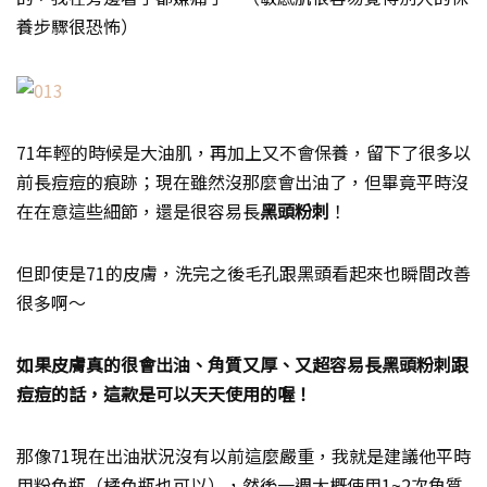
養步驟很恐怖）
71年輕的時候是大油肌，再加上又不會保養，留下了很多以
前長痘痘的痕跡；現在雖然沒那麼會出油了，但畢竟平時沒
在在意這些細節，還是很容易長
黑頭粉刺
！
但即使是71的皮膚，洗完之後毛孔跟黑頭看起來也瞬間改善
很多啊～
如果皮膚真的很會出油、角質又厚、又超容易長黑頭粉刺跟
痘痘的話，這款是可以天天使用的喔！
那像71現在出油狀況沒有以前這麼嚴重，我就是建議他平時
用粉色瓶（橘色瓶也可以），然後一週大概使用1~2次角質