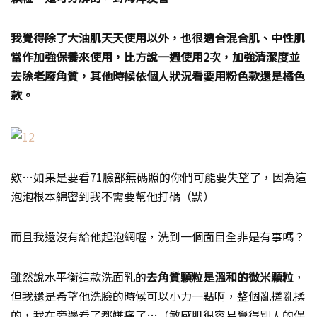
我覺得除了大油肌天天使用以外，也很適合混合肌、中性肌
當作加強保養來使用，比方說一週使用2次，加強清潔度並
去除老廢角質，其他時候依個人狀況看要用粉色款還是橘色
款。
欸…如果是要看71臉部無碼照的你們可能要失望了，因為這
泡泡根本綿密到我不需要幫他打碼
（默）
而且我還沒有給他起泡網喔，洗到一個面目全非是有事嗎？
雖然說水平衡這款洗面乳的
去角質顆粒是溫和的微米顆粒
，
但我還是希望他洗臉的時候可以小力一點啊，整個亂搓亂揉
的，我在旁邊看了都嫌痛了…（敏感肌很容易覺得別人的保