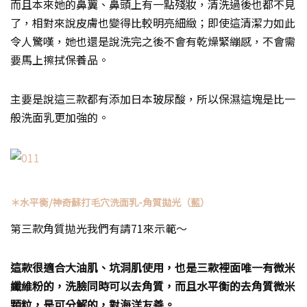
而且本來她的鼻翼、鼻頭上有一點殘妝，清洗過後也都不見
了，相對來說皮膚也變得比較明亮細緻；即使這清潔力如此
令人驚嘆，她也還是說洗完之後不會有乾燥緊繃感，不會需
要馬上擦拭保養品。
主要是說這三款都有添加日本玻尿酸，所以保濕這塊是比一
般洗面乳更加強的。
＊水平衡/神奇蘇打毛穴洗面乳-角質拋光（藍）
第三款角質拋光我們有請71來示範～
這款很適合大油肌、坑洞肌使用，也是三款裡面唯一有微米
纖維粉的，洗臉同時可以去角質，而且水平衡的去角質微米
顆粒，是可分解的，對海洋友善。