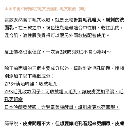
＊水平衡/神奇蘇打毛穴洗面乳-毛穴收斂（粉）
這款既然寫了毛穴收斂，就是比較
針對毛孔粗大、粉刺的洗
面乳
。在三款之中，粉色這瓶是
最適合中性肌、乾性肌
的，
混合肌、油性肌我覺得可以跟另外兩款搭配著使用。
反正價格也很便宜，一次買2款或3款也不會心疼啊～
除了前面講的三個主要成分以外，這款針對毛孔問題，還特
別添加了以下幾個成分：
ZPS+清酒吟釀：收斂毛孔
ZPS毛孔收斂因子：可收斂粗大毛孔，讓皮膚更加平滑、毛
孔更細緻
日本吟釀發酵麴：含豐富美膚酵母，讓肌膚更水亮無暇。
簡單說，
皮膚問題不大，但想要讓毛孔看起來更細緻、皮膚