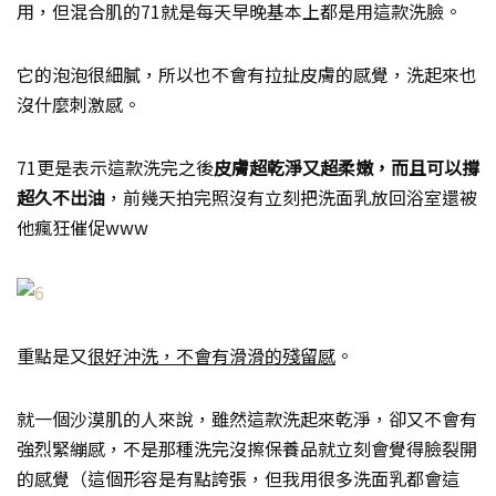
用，但混合肌的71就是每天早晚基本上都是用這款洗臉。
它的泡泡很細膩，所以也不會有拉扯皮膚的感覺，洗起來也
沒什麼刺激感。
71更是表示這款洗完之後
皮膚超乾淨又超柔嫩，而且可以撐
超久不出油
，前幾天拍完照沒有立刻把洗面乳放回浴室還被
他瘋狂催促www
重點是又
很好沖洗，不會有滑滑的殘留感
。
就一個沙漠肌的人來說，雖然這款洗起來乾淨，卻又不會有
強烈緊繃感，不是那種洗完沒擦保養品就立刻會覺得臉裂開
的感覺（這個形容是有點誇張，但我用很多洗面乳都會這