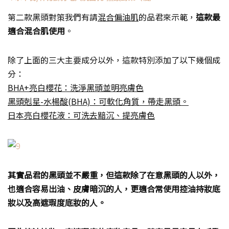
第二款黑頭對策我們有請
混合偏油肌
的品君來示範，
這款最
適合混合肌使用
。
除了上面的三大主要成分以外，這款特別添加了以下幾個成
分：
BHA+亮白櫻花：洗淨黑頭並明亮膚色
黑頭剋星-水楊酸(BHA)：可軟化角質，帶走黑頭。
日本亮白櫻花液：可洗去黯沉、提亮膚色
其實品君的黑頭並不嚴重，但這款除了在意黑頭的人以外，
也適合容易出油、皮膚暗沉的人，更適合常使用控油持妝底
妝以及高遮瑕度底妝的人。