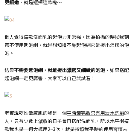
更細嫩
，就是選擇這款啦～
個人覺得這款洗面乳的起泡力非常強，因為拍攝的時候我刻
意不使用起泡網，就是想知道不靠起泡網它能搓出怎樣的泡
泡。
結果
不需要起泡網，就能搓出濃密又細緻的泡泡
，如果搭配
起泡網一定更厲害，大家可以自己試試看！
老實說乾性敏感肌的我是一個
平時卸完妝只有用清水洗臉
的
人，只有少數上濃妝的日子會再搭配洗面乳，所以水平衡這
款我也是一週大概用2~3次，就是按照我平時的使用習慣去