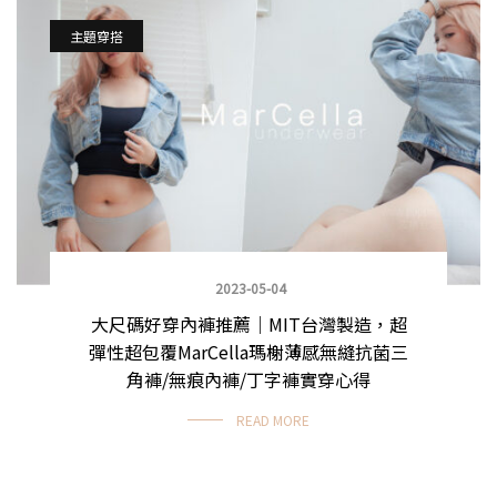
主題穿搭
2023-05-04
大尺碼好穿內褲推薦｜MIT台灣製造，超
彈性超包覆MarCella瑪榭薄感無縫抗菌三
角褲/無痕內褲/丁字褲實穿心得
READ MORE