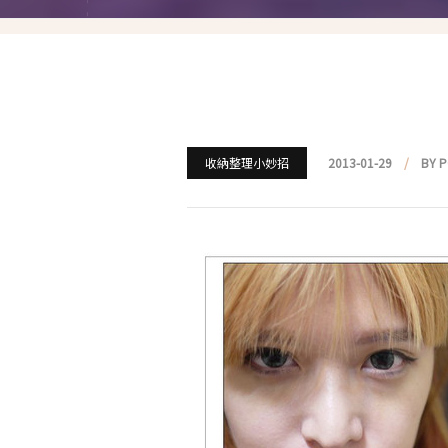
就愛仿妝
名人妝容解析
瘋狂特殊妝
我是底妝控
收納整理小妙招
2013-01-29
BY 
電力眉眼
唇彩腮紅
超好用必敗刷具
化妝品收納
媽媽的日常妝