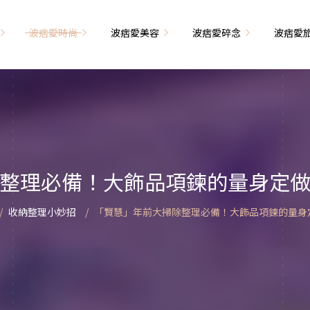
波痞愛時尚
波痞愛美容
波痞愛碎念
波痞愛
文青牢騷
尚單品大採購
海外網購教學
臉部保養
日本自由行
71的老屋改造
瘦穿搭
超強逛街地圖
私服穿搭
保養省錢攻略
首爾自由行
包
相片雜記
香惹人愛
季節穿搭
身體保養
峇里島自由行
整理必備！大飾品項鍊的量身定
解教學
小狗喔唷日記
甲也是閃亮亮
主題穿搭
簡易編髮教學
長灘島自由行
收納整理小妙招
「賢慧」年前大掃除整理必備！大飾品項鍊的量身
藝術大學生活
己動手手工做！
染燙日記
泰國自由行
藝文活動
要什麼動手做
頭髮保養
巴黎自由行
品搭配
美髮小工具
美國自由行