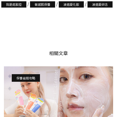
/
/
/
我是底妝控
敏感肌保養
波痞愛化妝
波痞愛碎念
相關文章
保養省錢攻略