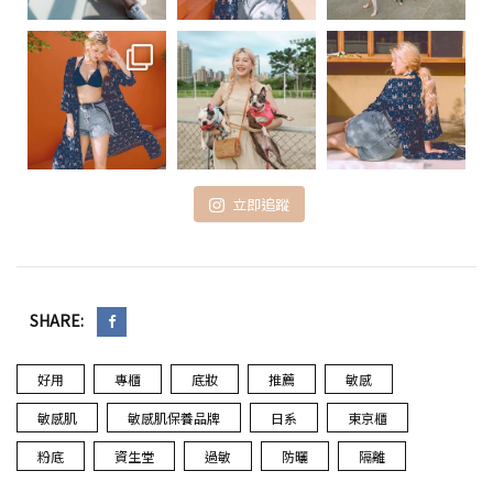
立即追蹤
SHARE:
好用
專櫃
底妝
推薦
敏感
敏感肌
敏感肌保養品牌
日系
東京櫃
粉底
資生堂
過敏
防曬
隔離