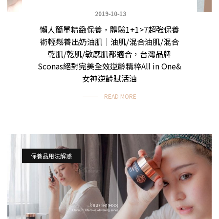
2019-10-13
懶人簡單精緻保養，體驗1+1>7超強保養
術輕鬆養出奶油肌｜油肌/混合油肌/混合
乾肌/乾肌/敏感肌都適合，台灣品牌
Sconas絕對完美全效逆齡精粹All in One&
女神逆齡賦活油
READ MORE
保養品用法解惑