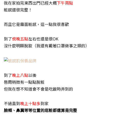
我在家拍完東西出門已經大概
下午兩點
粧感還很完整！
而且它是霧面粧感，這一點我很喜歡
到了
傍晚五點
左右也還是很OK
沒什麼明顯脫妝（我還有戴著口罩做事之類的）
到了
晚上八點
以後
唇周稍微有一點點脫粧
但我在想不知道會不會是吃飯時弄到的
不過直到
晚上十點多
到家
臉頰、鼻翼等等位置的底粧都還算是完整