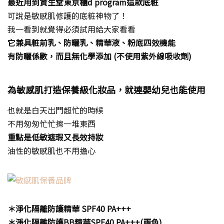
最近用到資生堂東京櫃
d program這款底粧
可說是敏感肌修護的底粧神物了！
我一看到就覺得必須試用給大家看看
它兼具粧前乳、防曬乳、精華液、粉底四效機能
有防曬係數，而且無化學添加 (不使用紫外線吸收劑)
為敏感肌打造保養級化妝品，就連嬰幼兒也能使用
也就是白天出門超忙的時候
不用匆匆忙忙擦一堆東西
重點是低敏遮瑕又長效持妝
油性的敏感肌也不用擔心
＊淨化隔離防護精華 SPF40 PA+++
＊淨化隔離防護BB精華SPF40 PA+++(兩色)