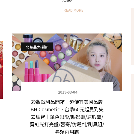
READ MORE
化妝品大採購
2019-03-04
彩妝戰利品開箱：超便宜美國品牌
BH Cosmetic，台幣60元起買到失
去理智｜單色眼影/眼影盤/遮瑕盤/
霓虹光打亮盤/唇膏/仿曬劑/刷具組/
唇頰兩用霜