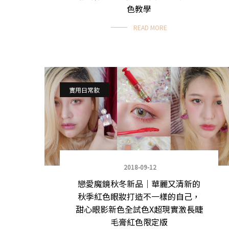
色教學
READ MORE
實用日常妝
2018-09-12
戀愛魔鏡秋冬新品｜華麗又清新的
秋季紅色眼妝打造不一樣的自己，
甜心眼影新色全試色X超現實激長睫
毛膏紅色限定版