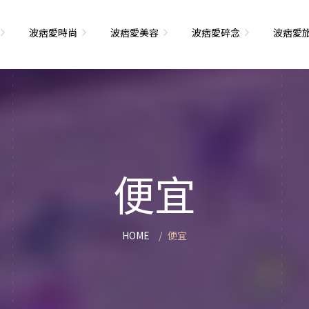
波痞愛時尚
波痞愛美容
波痞愛碎念
波痞愛
文青牢騷
尚單品大採購
海外網購教學
臉部保養
日本自由行
71的老屋改造
瘦穿搭
超強逛街地圖
私服穿搭
保養省錢攻略
首爾自由行
包
相片雜記
香惹人愛
季節穿搭
身體保養
峇里島自由行
便宜
解教學
小狗喔唷日記
甲也是閃亮亮
主題穿搭
簡易編髮教學
長灘島自由行
藝術大學生活
己動手手工做！
染燙日記
泰國自由行
HOME
便宜
藝文活動
要什麼動手做
頭髮保養
巴黎自由行
品搭配
美髮小工具
美國自由行