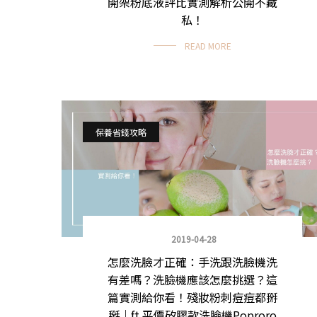
開架粉底液評比實測解析公開不藏
私！
READ MORE
保養省錢攻略
2019-04-28
怎麼洗臉才正確：手洗跟洗臉機洗
有差嗎？洗臉機應該怎麼挑選？這
篇實測給你看！殘妝粉刺痘痘都掰
掰｜ft.平價矽膠款洗臉機Poproro