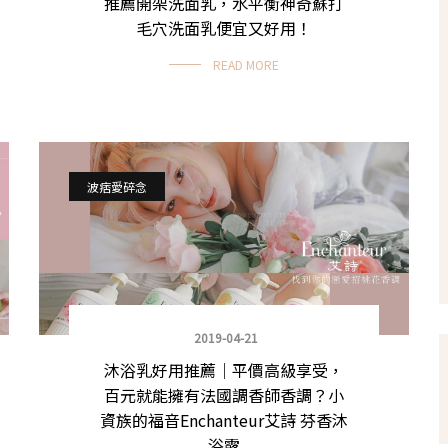
推薦開架洗面乳，水平衡神奇蘇打
毛穴洗面乳便宜又好用！
READ MORE
波痞愛碎念
2019-04-21
沐浴乳好用推薦｜平價高級享受，
百元就能擁有法國調香師香調？小
資族的福音Enchanteur艾詩 芬香沐
浴露