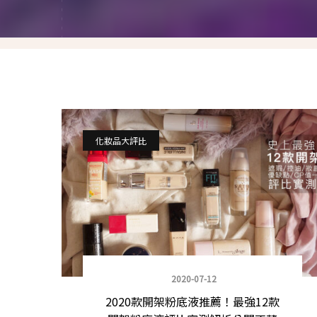
就愛仿妝
名人妝容解析
瘋狂特殊妝
我是底妝控
電力眉眼
化妝品大評比
唇彩腮紅
超好用必敗刷具
化妝品收納
媽媽的日常妝
2020-07-12
2020款開架粉底液推薦！最強12款