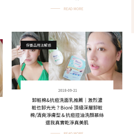
READ MORE
保養品用法解惑
2018-09-21
卸粧棉&抗痘洗面乳推薦｜激烈濃
粧也卸光光？Bioré 頂級深層卸粧
棉/清爽淨膚型＆抗痘控油洗顏慕絲
還我真實乾淨真美肌
READ MORE