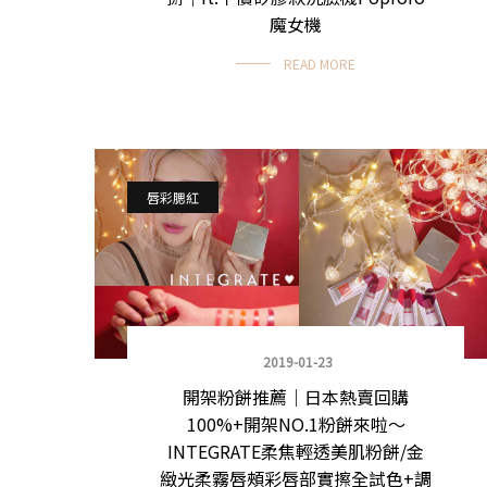
魔女機
READ MORE
唇彩腮紅
2019-01-23
開架粉餅推薦｜日本熱賣回購
100%+開架NO.1粉餅來啦～
INTEGRATE柔焦輕透美肌粉餅/金
緻光柔霧唇頰彩唇部實擦全試色+調