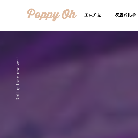
主頁介紹
波痞愛化妝
時
實用日常妝
顯
Doll up for ourselves!
化妝品用法解惑懶人
香
新手必看基礎化妝分
指
彩妝色彩學
自
化妝品大評比
想
化妝品大採購
飾