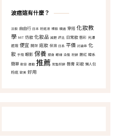
波痞這有什麼？
化妝教
自由行
穿搭
淡妝
日本
粉底液
裸妝
精選
學
化妝品
仿妝
日常妝
唇彩
光澤
MIT
減肥
評比
便宜
平價
化
底妝
遮瑕
開架
保濕
日系
討論串
保養
妝
眼影
腮紅
韓系
手殘
塑身
眼線
染髮
粉餅
推薦
簡單
唇膏
彩妝
懶人包
妝容
運動
氣墊粉餅
好用
粉底
歐美