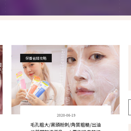
假髮變變變
香港自由行
塑身運動
台灣小旅行
減肥塑身週記
醫美小區
相聚好餐廳
保養省錢攻略
2020-06-19
毛孔粗大/黑頭粉刺/角質粗糙/出油