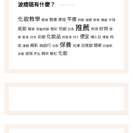
波痞這有什麼？
化妝教學
平價
唇膏
穿搭
眼線
粉餅
減肥
歐美
精選
手殘
推薦
底妝
好用
仿妝
韓系
唇彩
保濕
氣墊粉餅
日系
塑
化妝品
便宜
彩妝
懶人包
粉
身
妝容
日本
粉底液
MIT
裸妝
保養
眼影
自由行
日常妝
簡單
底
光澤
運動
淡妝
討論串
化妝
遮瑕
開架
腮紅
染髮
評比