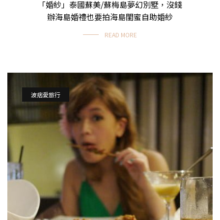
「婚紗」泰國蘇美/蘇梅島夢幻別墅，沒錢
主題穿搭
辦海島婚禮也要拍海島閨蜜自助婚紗
READ MORE
波痞愛旅行