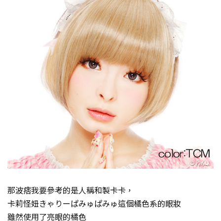
那波痞我要參考的是人稱和製卡卡，
卡莉怪妞きゃりーぱみゅぱみゅ這個橘色系的眼妝
雖然使用了亮眼的橘色