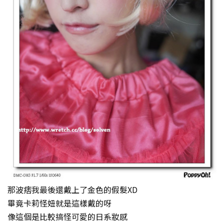
那波痞我最後還戴上了金色的假髮XD
畢竟卡莉怪妞就是這樣戴的呀
像這個是比較搞怪可愛的日系妝感