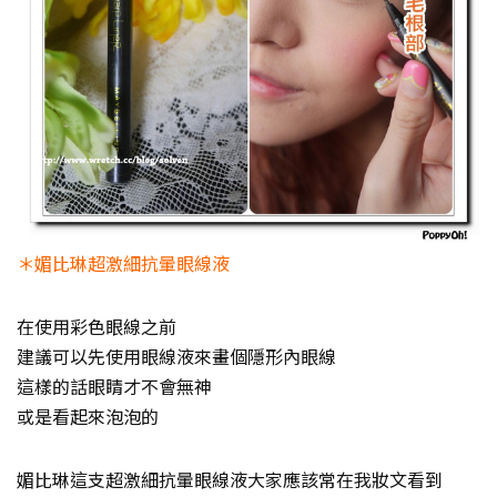
＊媚比琳超激細抗暈眼線液
在使用彩色眼線之前
建議可以先使用眼線液來畫個隱形內眼線
這樣的話眼睛才不會無神
或是看起來泡泡的
媚比琳這支超激細抗暈眼線液大家應該常在我妝文看到