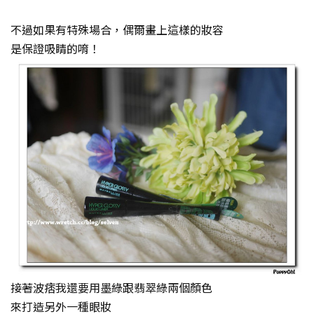
不過如果有特殊場合，偶爾畫上這樣的妝容
是保證吸睛的唷！
接著波痞我還要用墨綠跟翡翠綠兩個顏色
來打造另外一種眼妝