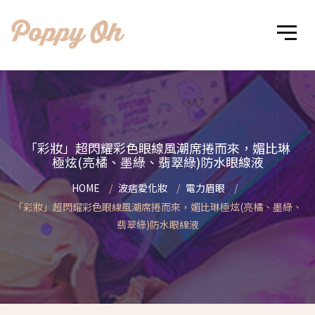
「彩妝」超閃耀彩色眼線風潮席捲而來，媚比琳
極炫(亮橘、墨綠、翡翠綠)防水眼線液
HOME
波痞愛化妝
電力眉眼
「彩妝」超閃耀彩色眼線風潮席捲而來，媚比琳極炫(亮橘、墨綠、
翡翠綠)防水眼線液