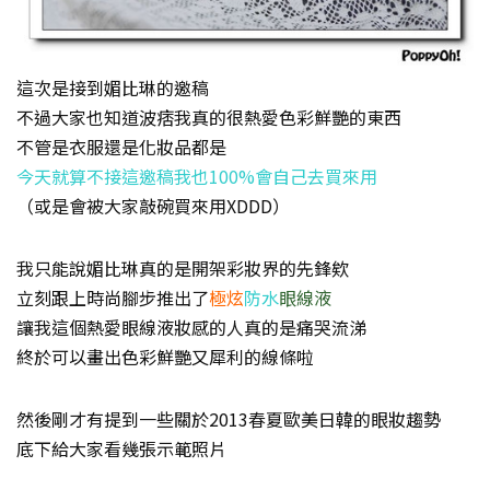
這次是接到媚比琳的邀稿
不過大家也知道波痞我真的很熱愛色彩鮮艷的東西
不管是衣服還是化妝品都是
今天就算不接這邀稿我也100%會自己去買來用
（或是會被大家敲碗買來用XDDD）
我只能說媚比琳真的是開架彩妝界的先鋒欸
立刻跟上時尚腳步推出了
極炫
防水
眼線液
讓我這個熱愛眼線液妝感的人真的是痛哭流涕
終於可以畫出色彩鮮艷又犀利的線條啦
然後剛才有提到一些關於2013春夏歐美日韓的眼妝趨勢
底下給大家看幾張示範照片