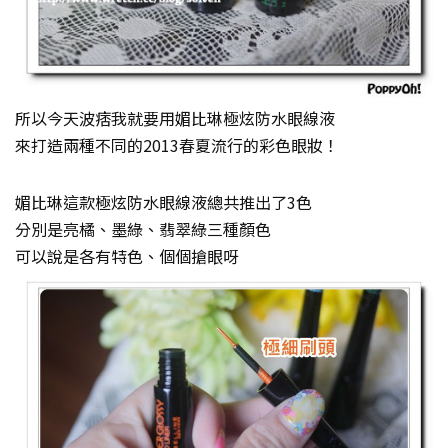
所以今天波痞我就要用媚比琳極炫‭防水眼線液‬
來打造兩種不同的2013春夏流行的彩色眼妝！
媚比琳這款極炫‭防水眼線液總共推出了3色‬
分別是亮橘、墨綠、翡翠綠三種顏色
可以說是各有特色、個個搶眼呀