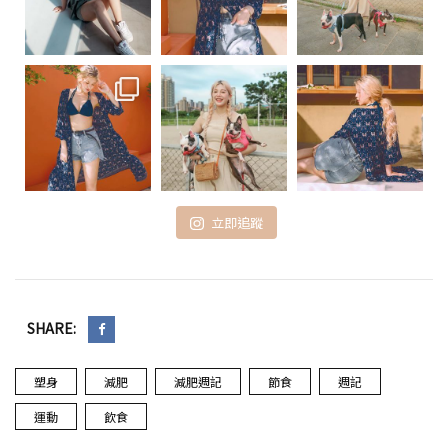
立即追蹤
SHARE:
塑身
減肥
減肥週記
節食
週記
運動
飲食