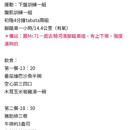
運動：下盤訓練一組
腹肌訓練一組
初階4分鐘tabata兩組
腳踏車一小時/14.4公里（有氧）
＊備註：跟Mr.71一起去騎河濱腳踏車道，有上下坡，強度
滿夠的
飲食：
第一餐-13：20
番茄燴巴沙魚半碗
空心菜三四口
木耳玉米筍雞湯一碗
第二餐-18：50
豬肋排三根
牛排約3盎司