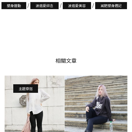
/
/
/
塑身運動
波痞愛碎念
波痞愛美容
減肥塑身週記
相關文章
主題穿搭