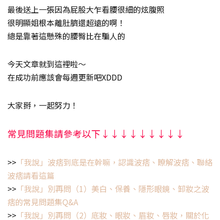
最後送上一張因為屁股大乍看腰很細的炫腹照
很明顯姐根本離肚臍還超遠的啊！
總是靠著這懸殊的腰臀比在騙人的
今天文章就到這裡啦～
在成功前應該會每週更新吧XDDD
大家掰，一起努力！
常見問題集請參考以下↓↓↓↓↓↓↓↓↓
>>
「我說」波痞到底是在幹嘛，認識波痞、瞭解波痞、聯絡
波痞請看這篇
>>
「我說」別再問（1）美白、保養、隱形眼鏡、卸妝之波
痞的常見問題集Q&A
>>
「我說」別再問（2）底妝、眼妝、眉妝、唇妝，關於化