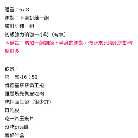
體重：67.8
運動：下盤訓練一組
腹肌訓練一組
初級強力瑜珈一小時（有氧）
＊備註：增加一組訓練下半身的運動，做起來比腹肌運動輕
鬆很多
飲食：
第一餐-16：50
肯德基莎莎霸王捲
雞腿塊先剝皮吃肉
吃裡面生菜（很少許）
再吃皮
吃一片玉米片
沒吃pita餅
薯條半盒