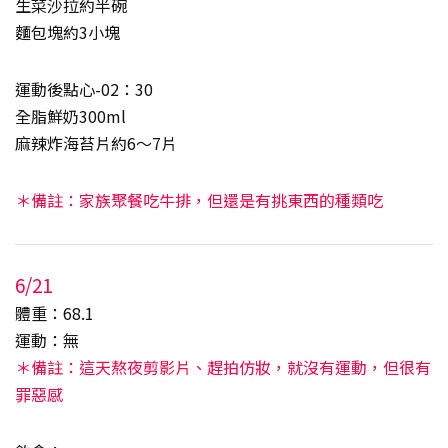
生菜沙拉約半碗
麵包塊約3小塊
運動後點心-02：30
全脂鮮奶300ml
麻辣炸海苔片約6～7片
＊備註：家族聚餐吃牛排，但還是有挑東西的種類吃
6/21
體重：68.1
運動：無
＊備註：這天熬夜剪影片、趕拍仿妝，就沒有運動，但很有
罪惡感