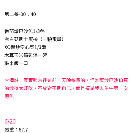
第二餐-00：40
番茄燴巴沙魚1/3盤
雪白菇起士蛋捲（一顆蛋量）
XO醬炒空心菜1/3盤
木耳玉米筍雞湯一碗
糙米飯一口
＊備註：其實照片裡是前一天晚餐煮的，但泡菜炒巴沙魚真
的炒得太好吃，不放對不起自己，而且這是我人生中第一次
煎魚
6/20
體重：67.7