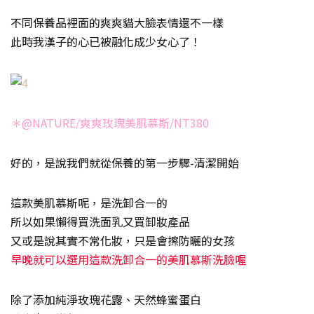
不同保養品裡面的爽爽貓大臉表情還不一樣
此時我漢子的心已被融化成少女心了！
＊@NATURE/爽爽玫瑰美肌慕斯/NT380
好的，是說我們就從保養的第一步驟-清潔開始
這款美肌慕斯呢，是洗卸合一的
所以如果懶得買洗面乳又買卸妝產品
又或是說其實不常化妝，只是會擦防曬的女孩
早晚就可以選用這款洗卸合一的美肌慕斯洗臉喔
除了添加純淨玫瑰花露、天然蜂蜜蛋白