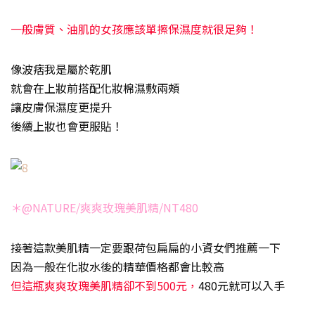
一般膚質、油肌的女孩應該單擦保濕度就很足夠！
像波痞我是屬於乾肌
就會在上妝前搭配化妝棉濕敷兩頰
讓皮膚保濕度更提升
後續上妝也會更服貼！
＊@NATURE/爽爽玫瑰美肌精/NT480
接著這款美肌精一定要跟荷包扁扁的小資女們推薦一下
因為一般在化妝水後的精華價格都會比較高
但這瓶爽爽玫瑰美肌精卻不到500元，
480元就可以入手