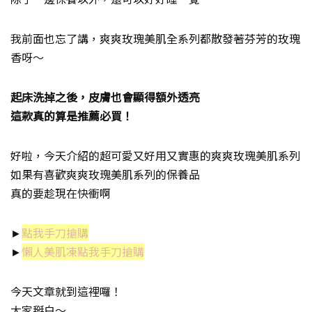
我前面也忘了講，爽爽玫瑰美肌全系列都散發著芬芳的玫瑰
香呀～
起床洗掉之後，皮膚也會顯得額外透亮
這款真的算是推薦必買！
好啦，今天介紹的超可愛又好用又實惠的爽爽玫瑰美肌系列
如果有喜歡爽爽玫瑰美肌系列的保養品
真的要趁現在快衝啊
►
點我手刀搶購
►
懶人美肌凍點我手刀搶購
今天文章就到這裡囉！
大家掰白～