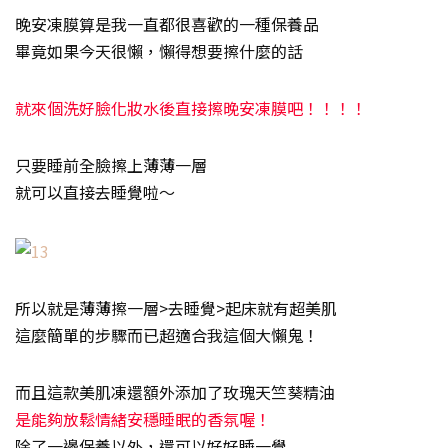
晚安凍膜算是我一直都很喜歡的一種保養品
畢竟如果今天很懶，懶得想要擦什麼的話
就來個洗好臉化妝水後直接擦晚安凍膜吧！！！！
只要睡前全臉擦上薄薄一層
就可以直接去睡覺啦～
所以就是薄薄擦一層>去睡覺>起床就有超美肌
這麼簡單的步驟而已超適合我這個大懶鬼！
而且這款美肌凍還額外添加了玫瑰天竺葵精油
是能夠放鬆情緒安穩睡眠的香氛喔！
除了一邊保養以外，還可以好好睡一覺