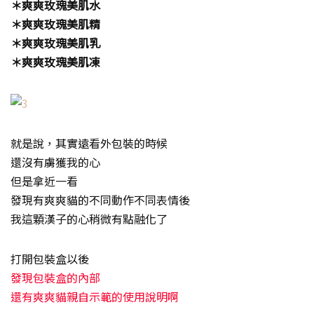
＊爽爽玫瑰美肌水
＊爽爽玫瑰美肌精
＊爽爽玫瑰美肌乳
＊爽爽玫瑰美肌凍
就是說，其實遠看外包裝的時候
還沒有虜獲我的心
但是拿近一看
發現有爽爽貓的不同動作不同表情後
我這顆漢子的心稍微有點融化了
打開包裝盒以後
發現包裝盒的內部
還有爽爽貓親自示範的使用說明啊