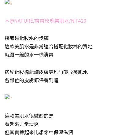
＊@NATURE/爽爽玫瑰美肌水/NT420
接著是化妝水的步驟
這款美肌水是非常適合搭配化妝棉的質地
就跟一般的水一樣清爽
搭配化妝棉能讓皮膚更均勻吸收美肌水
各部位的皮膚都保養到喔
這款美肌水很微妙的是
看起來非常清爽
但其實擦起來比想像中保濕滋潤