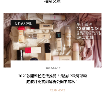
相關文章
化妝品大評比
2020-07-12
2020款開架粉底液推薦！最強12款開架粉
底液評比實測解析公開不藏私！
READ MORE