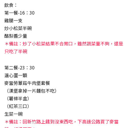
飲食：
第一餐-16：30
雞腿一支
炒小松菜半碗
酪梨醬少量
＊備註：炒了小松菜結果不合胃口，雖然蔬菜量不夠，還是
只吃了半碗
第二餐-23：30
溏心蛋一顆
麥當勞蕈菇牛肉堡套餐
（漢堡拿掉一片麵包不吃）
（薯條半盒）
（紅茶三口）
生菜一碗
＊備註：回新竹路上餓到沒東西吃，下高速公路買了麥當