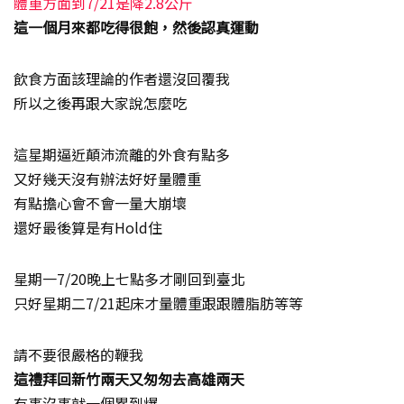
體重方面到7/21是降2.8公斤
這一個月來都吃得很飽，然後認真運動
飲食方面該理論的作者還沒回覆我
所以之後再跟大家說怎麼吃
這星期逼近顛沛流離的外食有點多
又好幾天沒有辦法好好量體重
有點擔心會不會一量大崩壞
還好最後算是有Hold住
星期一7/20晚上七點多才剛回到臺北
只好星期二7/21起床才量體重跟跟體脂肪等等
請不要很嚴格的鞭我
這禮拜回新竹兩天又匆匆去高雄兩天
有事沒事就一個累到爆