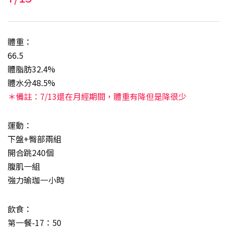
體重：
66.5
體脂肪32.4%
體水分48.5%
＊備註：7/13還在月經期間，體重有降但是降很少
運動：
下盤+臀部兩組
開合跳240個
腹肌一組
強力瑜珈一小時
飲食：
第一餐-17：50