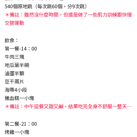
540個原地跳（每次跳60個，分9次跳）
＊備註：雖然沒什麼時間，但還是做了一些肌力訓練跟快慢
交替運動
飲食：
第一餐-14：00
牛肉三塊
地瓜葉半碗
滷蛋半顆
豆干兩片
海帶4小段
豬血糕一小塊
＊備註：中午這餐又甜又鹹，結果吃完全身不舒服一整天…
第二餐-21：00
烤雞一小塊