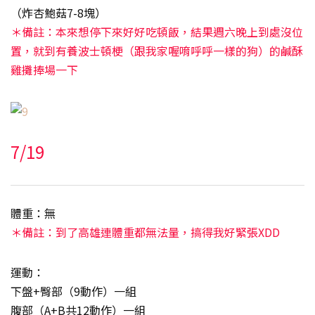
（炸杏鮑菇7-8塊）
＊備註：本來想停下來好好吃頓飯，結果週六晚上到處沒位
置，就到有養波士頓梗（跟我家喔唷呼呼一樣的狗）的鹹酥
雞攤捧場一下
7/19
體重：無
＊備註：到了高雄連體重都無法量，搞得我好緊張XDD
運動：
下盤+臀部（9動作）一組
腹部（A+B共12動作）一組