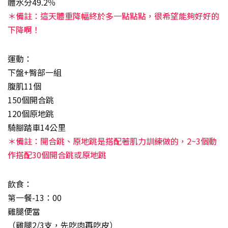
體水分49.2％
＊備註：這天體重降幅終於多一點點點，很希望能夠好好的
下降啊！
運動：
下盤+臀部一組
腹肌11個
150個開合跳
120個原地跳
騎腳踏車14公里
＊備註：開合跳、原地跳是搭配著肌力訓練做的，2~3個動
作搭配30個開合跳或原地跳
飲食：
第一餐-13：00
雞腿便當
（雞腿2/3支，先吃肉再吃皮）