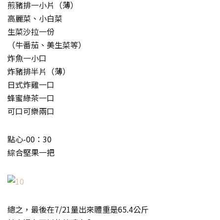
煎豬排一小片（薄）
高麗菜、小白菜
生菜沙拉一份
（牛番茄、美生菜等）
炸魚一小口
炸豬排半片（薄）
日式炸雞一口
蜂蜜綠茶一口
可口可樂兩口
點心-00：30
綜合堅果一把
總之，最後在7/21量出來體重是65.4公斤