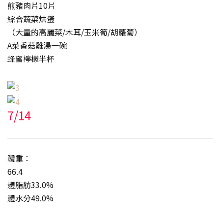
煎豬肉片10片
綜合蔬菜烘蛋
（大量的高麗菜/木耳/玉米筍/胡蘿蔔）
A菜香菇雞湯一碗
蜂蜜檸檬半杯
7/14
體重：
66.4
體脂肪33.0%
體水分49.0%