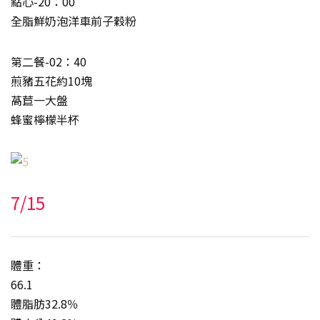
點心-20：00
全脂鮮奶泡洋車前子穀粉
第二餐-02：40
煎豬五花約10塊
萵苣一大盤
蜂蜜檸檬半杯
7/15
體重：
66.1
體脂肪32.8％