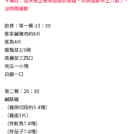
＊備註：這天晚上開車趕路到高雄，到高雄都早上六點了，
沒時間運動
飲食：第一餐-13：30
客家鹹豬肉約6片
蒸魚4片
龍鬚菜2/3碗
高麗菜三四口
地瓜一小塊
白飯一口
第二餐：20：30
鹹酥雞
（雞排切段約3-4塊）
（雞皮3片）
（炸魷魚7-8塊）
（炸茄子7-8塊）