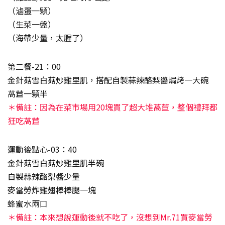
（滷蛋一顆）
（生菜一盤）
（海帶少量，太腥了）
第二餐-21：00
金針菇雪白菇炒雞里肌，搭配自製蒜辣酪梨醬焗烤一大碗
萵苣一顆半
＊備註：因為在菜市場用20塊買了超大堆萵苣，整個禮拜都
狂吃萵苣
運動後點心-03：40
金針菇雪白菇炒雞里肌半碗
自製蒜辣酪梨醬少量
麥當勞炸雞翅棒棒腿一塊
蜂蜜水兩口
＊備註：本來想說運動後就不吃了，沒想到Mr.71買麥當勞