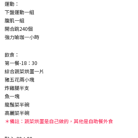
運動：
下盤運動一組
腹肌一組
開合跳240個
強力瑜珈一小時
飲食：
第一餐-18：30
綜合蔬菜烘蛋一片
豬五花兩小塊
炸雞腿半支
魚一塊
龍鬚菜半碗
高麗菜半碗
＊備註：蔬菜烘蛋是自己做的，其他是自助餐外食