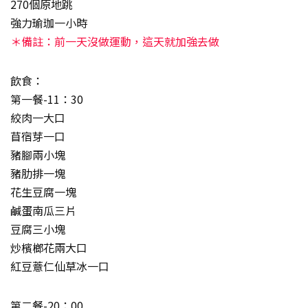
270個原地跳
強力瑜珈一小時
＊備註：前一天沒做運動，這天就加強去做
飲食：
第一餐-11：30
絞肉一大口
苜宿芽一口
豬腳兩小塊
豬肋排一塊
花生豆腐一塊
鹹蛋南瓜三片
豆腐三小塊
炒檳榔花兩大口
紅豆薏仁仙草冰一口
第二餐-20：00