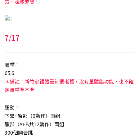
勞，超級罪惡！
7/17
體重：
65.6
＊備註：新竹家裡體重計很老舊，沒有量體脂功能，也不確
定體重準不準
運動：
下盤+臀部（9動作）兩組
腹部（A+B共12動作）兩組
300個開合跳