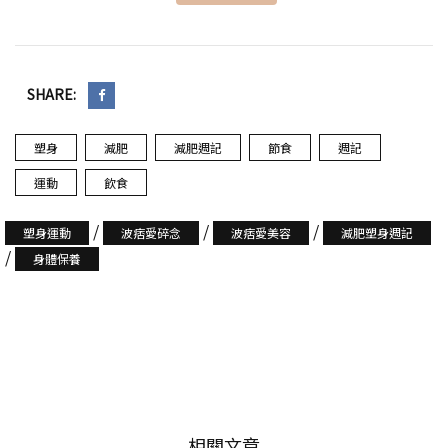
SHARE:
塑身
減肥
減肥週記
節食
週記
運動
飲食
/
/
/
塑身運動
波痞愛碎念
波痞愛美容
減肥塑身週記
/
身體保養
相關文章