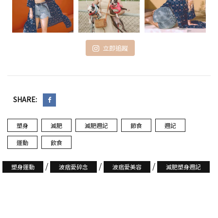
立即追蹤
SHARE:
塑身
減肥
減肥週記
節食
週記
運動
飲食
/
/
/
塑身運動
波痞愛碎念
波痞愛美容
減肥塑身週記