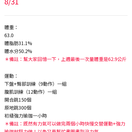
8/31
體重：
63.0
體脂肪31.1%
體水分50.2%
＊備註：幫大家回憶一下，上週最後一次量體重是62.9公斤
運動：
下盤+臀部訓練（9動作）一組
腹肌訓練（12動作）一組
開合跳150個
原地跳300個
初級強力瑜珈一小時
＊備註：既然有力氣可以做完兩個小時快慢交替運動+強力
瑜珈就努力做！以免又要幫忙畫圖畫到沒力氣