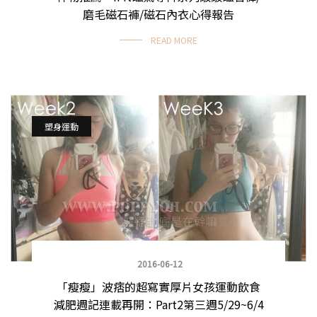
磨毛磁石褲/磁石內衣心得報告
READ MORE
塑身運動
2016-06-12
「瘦瘦」波痞的超寫實厚片女孩運動飲食
減肥週記連載再開：Part2第三週5/29~6/4