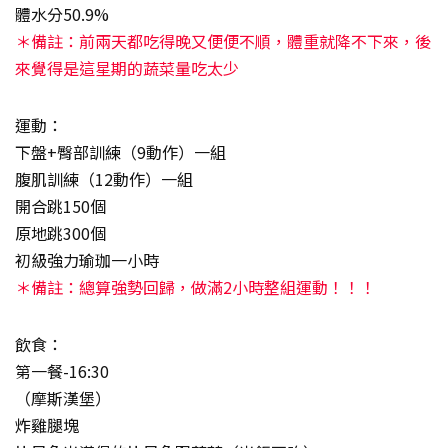
體水分50.9%
＊備註：前兩天都吃得晚又便便不順，體重就降不下來，後
來覺得是這星期的蔬菜量吃太少
運動：
下盤+臀部訓練（9動作）一組
腹肌訓練（12動作）一組
開合跳150個
原地跳300個
初級強力瑜珈一小時
＊備註：總算強勢回歸，做滿2小時整組運動！！！
飲食：
第一餐-16:30
（摩斯漢堡）
炸雞腿塊