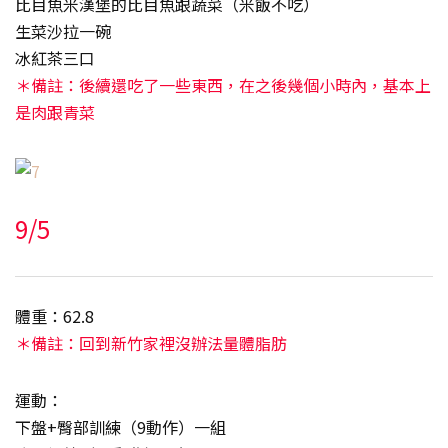
比目魚米漢堡的比目魚跟蔬菜（米飯不吃）
生菜沙拉一碗
冰紅茶三口
＊備註：後續還吃了一些東西，在之後幾個小時內，基本上
是肉跟青菜
9/5
體重：62.8
＊備註：回到新竹家裡沒辦法量體脂肪
運動：
下盤+臀部訓練（9動作）一組