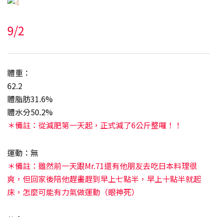
9/2
體重：
62.2
體脂肪31.6%
體水分50.2%
＊備註：從減肥第一天起，正式減了6公斤整囉！！
運動：無
＊備註：雖然前一天跟Mr.71還有他朋友去吃日本料理很
爽，但回家後陪他趕畫趕到早上七點半，早上十點半就起
床，怎麼可能有力氣做運動（眼神死）