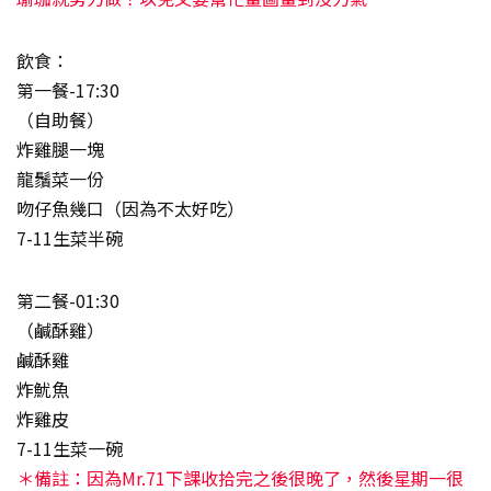
飲食：
第一餐-17:30
（自助餐）
炸雞腿一塊
龍鬚菜一份
吻仔魚幾口（因為不太好吃）
7-11生菜半碗
第二餐-01:30
（鹹酥雞）
鹹酥雞
炸魷魚
炸雞皮
7-11生菜一碗
＊備註：因為Mr.71下課收拾完之後很晚了，然後星期一很