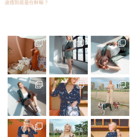
波痞到底是在幹嘛？