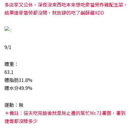
多店家又公休，深夜沒東西吃本來想吃麥當勞炸雞配生菜，
結果連麥當勞都沒開，就放肆的吃了鹹酥雞XDD
9/1
體重：
63.1
體脂肪31.8%
體水分49.9%
運動：無
＊備註：這天吃完飯後就是無止盡的幫忙Mr.71畫圖，畫到
連覺都沒睡多少