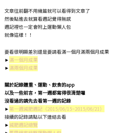
文章往前翻不用幾篇就可以看得到文章了
然後點進去就算看週記覺得無感
週記裡也一定會附上運動懶人包
就像這樣！！
要看很明顯差別還是要請看滿一個月滿兩個月成果
►
滿一個月成果
►
滿兩個月成果
關於記錄體重、運動、飲食的app
以及一些前言，第一週都寫得很清楚囉
沒看過的請先去看第一週的記錄
►
第一週減肥週記（2015/06/15~2015/06/21）
接續的記錄請點以下連結去看
►
減肥週記總覽
►
馬甲線蜜桃臀運動懶人包