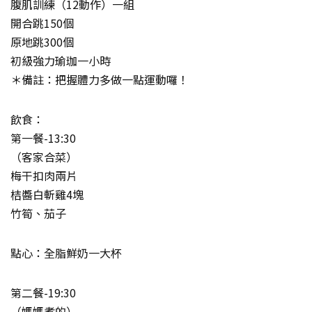
腹肌訓練（12動作）一組
開合跳150個
原地跳300個
初級強力瑜珈一小時
＊備註：把握體力多做一點運動囉！
飲食：
第一餐-13:30
（客家合菜）
梅干扣肉兩片
桔醬白斬雞4塊
竹筍、茄子
點心：全脂鮮奶一大杯
第二餐-19:30
（媽媽煮的）