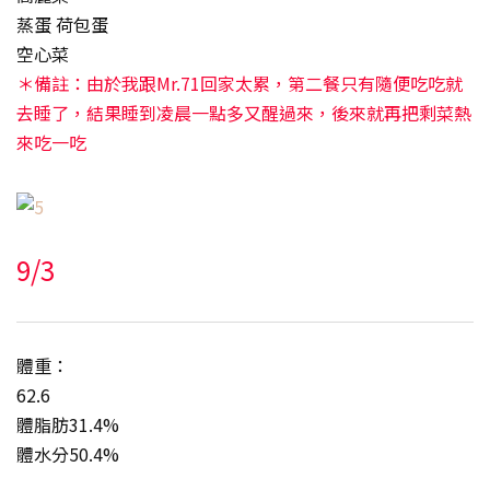
蒸蛋 荷包蛋
空心菜
＊備註：由於我跟Mr.71回家太累，第二餐只有隨便吃吃就
去睡了，結果睡到凌晨一點多又醒過來，後來就再把剩菜熱
來吃一吃
9/3
體重：
62.6
體脂肪31.4%
體水分50.4%