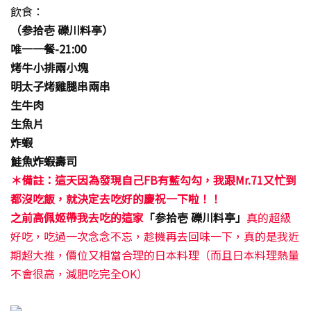
飲食：
（参拾壱 礫川料亭）
唯一一餐-21:00
烤牛小排兩小塊
明太子烤雞腿串兩串
生牛肉
生魚片
炸蝦
鮭魚炸蝦壽司
＊備註：這天因為發現自己FB有藍勾勾，我跟Mr.71又忙到
都沒吃飯，就決定去吃好的慶祝一下啦！！
之前高佩姬帶我去吃的這家
「参拾壱 礫川料亭」
真的超級
好吃，吃過一次念念不忘，趁機再去回味一下，真的是我近
期超大推，價位又相當合理的日本料理（而且日本料理熱量
不會很高，減肥吃完全OK）