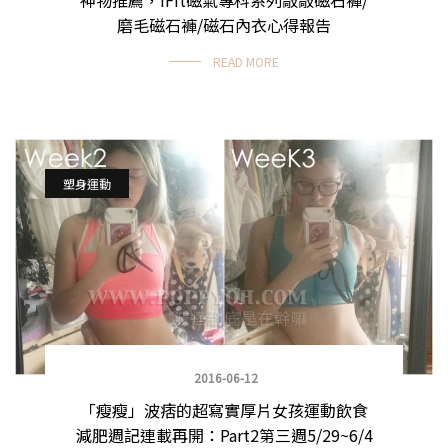
磨毛磁石褲/磁石內衣心得報告
READ MORE
塑身運動
2016-06-12
「瘦瘦」波痞的超寫實厚片女孩運動飲食
減肥週記連載再開：Part2第三週5/29~6/4