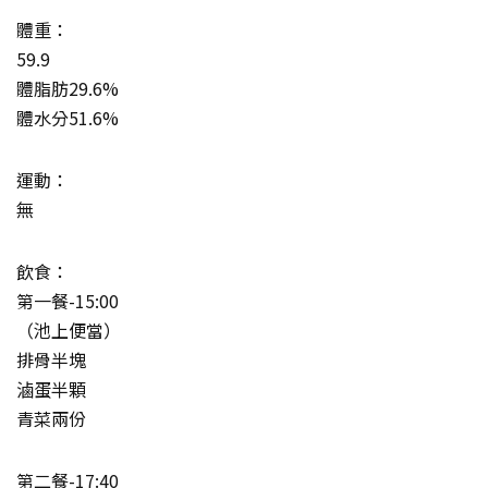
體重：
59.9
體脂肪29.6%
體水分51.6%
運動：
無
飲食：
第一餐-15:00
（池上便當）
排骨半塊
滷蛋半顆
青菜兩份
第二餐-17:40