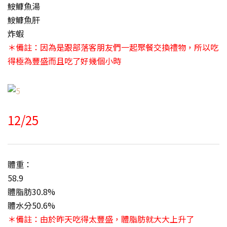
鮟鱇魚湯
鮟鱇魚肝
炸蝦
＊備註：因為是跟部落客朋友們一起聚餐交換禮物，所以吃
得極為豐盛而且吃了好幾個小時
12/25
體重：
58.9
體脂肪30.8%
體水分50.6%
＊備註：由於昨天吃得太豐盛，體脂肪就大大上升了