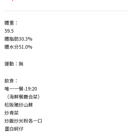
體重：
59.5
體脂肪30.3%
體水分51.0%
運動：無
飲食：
唯一一餐-19:20
（海鮮餐廳合菜）
松阪豬炒山蘇
炒青菜
炒飯炒米粉各一口
蛋白蚵仔