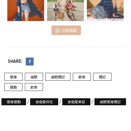
立即追蹤
SHARE:
塑身
減肥
減肥週記
節食
週記
運動
飲食
/
/
/
塑身運動
波痞愛碎念
波痞愛美容
減肥塑身週記