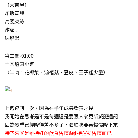
（天吉屋）
炸蝦蓋飯
高麗菜絲
炸茄子
味增湯
第二餐-01:00
羊肉爐兩小碗
（羊肉、花椰菜、鴻禧菇、豆皮、王子麵少量）
上週停刊一次，因為在半年成果發表之後
我開始在思考是不是每週還是要跟大家更新減肥週記
因為體重已經降得差不多了，體脂肪要再慢慢降下來
接下來就是維持好的飲食習慣&維持運動習慣而已