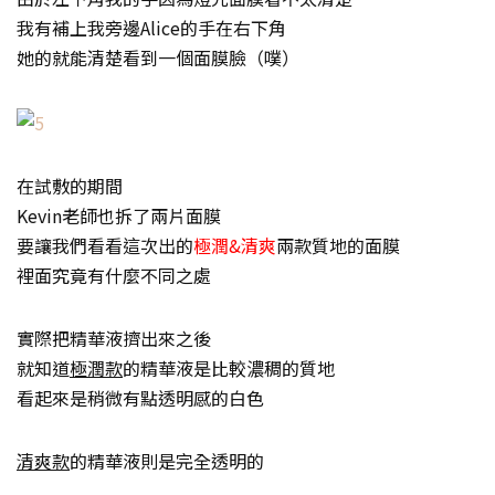
我有補上我旁邊Alice的手在右下角
她的就能清楚看到一個面膜臉（噗）
在試敷的期間
Kevin老師也拆了兩片面膜
要讓我們看看這次出的
極潤&清爽
兩款質地的面膜
裡面究竟有什麼不同之處
實際把精華液擠出來之後
就知道
極潤款
的精華液是比較濃稠的質地
看起來是稍微有點透明感的白色
清爽款
的精華液則是完全透明的