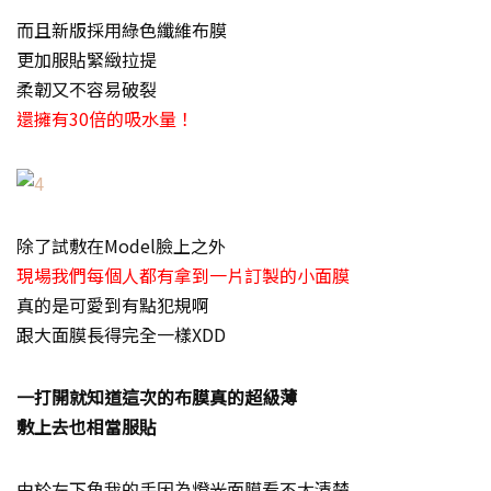
而且新版採用綠色纖維布膜
更加服貼緊緻拉提
柔韌又不容易破裂
還擁有30倍的吸水量！
除了試敷在Model臉上之外
現場我們每個人都有拿到一片訂製的小面膜
真的是可愛到有點犯規啊
跟大面膜長得完全一樣XDD
一打開就知道這次的布膜真的超級薄
敷上去也相當服貼
由於左下角我的手因為燈光面膜看不太清楚