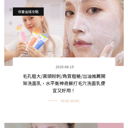
保養省錢攻略
2020-06-19
毛孔粗大/黑頭粉刺/角質粗糙/出油推薦開
架洗面乳，水平衡神奇蘇打毛穴洗面乳便
宜又好用！
READ MORE