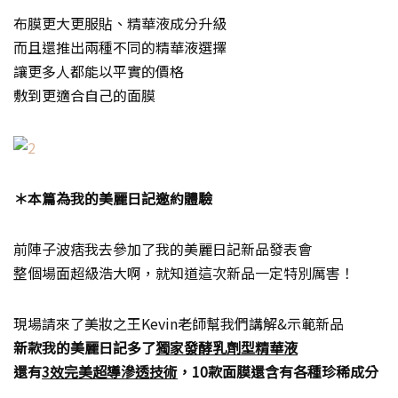
布膜更大更服貼、精華液成分升級
而且還推出兩種不同的精華液選擇
讓更多人都能以平實的價格
敷到更適合自己的面膜
＊本篇為我的美麗日記邀約體驗
前陣子波痞我去參加了我的美麗日記新品發表會
整個場面超級浩大啊，就知道這次新品一定特別厲害！
現場請來了美妝之王Kevin老師幫我們講解&示範新品
新款我的美麗日記多了
獨家發酵乳劑型精華液
還有
3效完美超導滲透技術
，10款面膜還含有各種珍稀成分