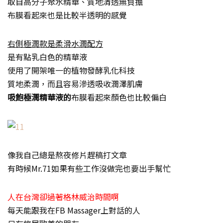
取自高分子聚水精華、質地清透無負擔
布膜看起來也是比較半透明的感覺
右側極潤款是柔滑水潤配方
是有點乳白色的精華液
使用了開架唯一的植物發酵乳化科技
質地柔潤，而且容易滲透吸收潤澤肌膚
吸飽極潤精華液的
布膜看起來顏色也比較偏白
像我自己總是熬夜修片趕稿打文章
有時候Mr.71如果有些工作沒做完也要出手幫忙
人在台灣卻過著格林威治時間啊
每天能跟我在FB Massager上對話的人