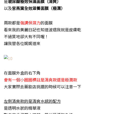
是
玻尿酸極效保濕面膜（清爽）
以及
官燕窩全效滋養面膜（極潤）
兩款都是
強調保濕力
的面膜
看來我的美麗日記也知道波痞我就是皮膚乾
不過質地卻大有不同喔！
讓我替各位娓娓道來
在面膜外盒的右下角
會有一個小圈圈標註是清爽款還是極潤款
大家實際去藥妝店挑選的時候可以注意一下
左側清爽款的是清爽水感的配方
是透明水狀的精華液