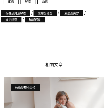
推薦
解惑
面膜
/
/
/
保養品用法解惑
波痞愛碎念
波痞愛美容
/
波痞精選
臉部保養
相關文章
收納整理小妙招