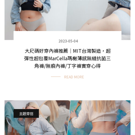
2023-05-04
大尺碼好穿內褲推薦｜MIT台灣製造，超
彈性超包覆MarCella瑪榭薄感無縫抗菌三
角褲/無痕內褲/丁字褲實穿心得
READ MORE
主題穿搭