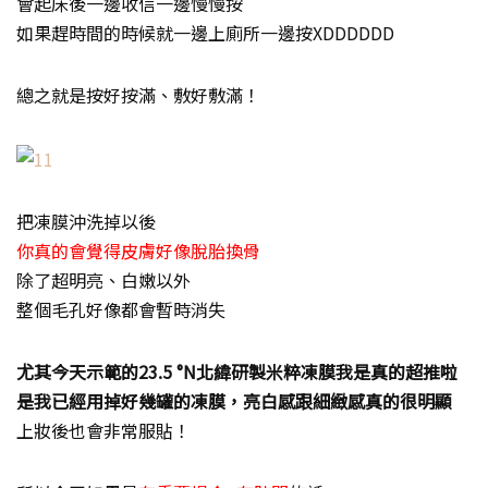
會起床後一邊收信一邊慢慢按
如果趕時間的時候就一邊上廁所一邊按XDDDDDD
總之就是按好按滿、敷好敷滿！
把凍膜沖洗掉以後
你真的會覺得皮膚好像脫胎換骨
除了超明亮、白嫩以外
整個毛孔好像都會暫時消失
尤其今天示範的23.5 °N北緯研製米粹凍膜我是真的超推啦
是我已經用掉好幾罐的凍膜，亮白感跟細緻感真的很明顯
上妝後也會非常服貼！