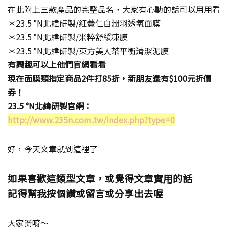
在此附上三款產品的完整品名，大家有心動的話可以用用看
＊23.5 °N北緯研製/紅薏仁白潤羽透氧面膜
＊23.5 °N北緯研製/米粹舒緩凍膜
＊23.5 °N北緯研製/東方美人茶平衡清潔泥膜
有興趣可以上他們官網看看
現在面膜類指定商品2件打85折，新朋友還有$100元折價
券！
23.5 °N北緯研製官網：
http://www.235n.com.tw/index.php?type=0
好，今天文章就到這裡了
如果喜歡這類型文章，或覺得文章實用的話
記得幫我按個讚或留言或分享出去喔
大家掰唷～