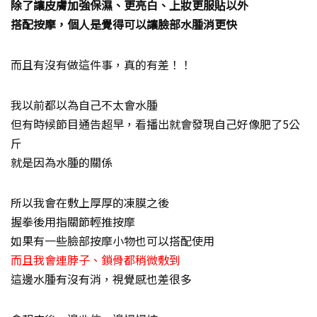
除了讓皮膚加強保濕、更亮白、上妝更服貼以外
搭配按摩，個人是覺得可以讓臉部水腫消更快
而且有沒有做這件事，真的有差！！
我以前都以為自己不太會水腫
但有時候節目通告超早，看播出就會發現自己好像肥了5公
斤
就是因為水腫的關係
所以我會在敷上厚厚的凍膜之後
握拳後用指關節輕推按摩
如果有一些臉部按摩小物也可以搭配使用
而且我會連脖子、鎖骨都稍微敷到
這邊水腫有沒有消，視覺感也差很多