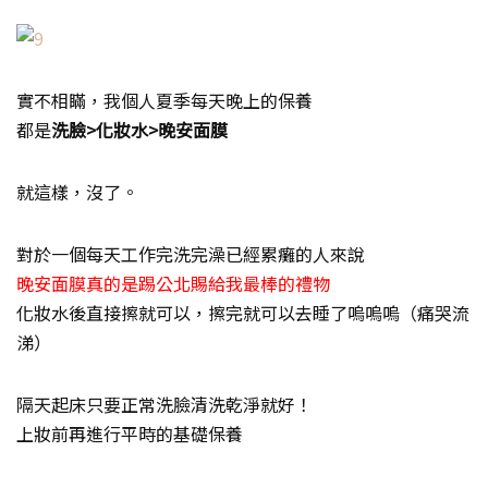
實不相瞞，我個人夏季每天晚上的保養
都是
洗臉>化妝水>晚安面膜
就這樣，沒了。
對於一個每天工作完洗完澡已經累癱的人來說
晚安面膜真的是踢公北賜給我最棒的禮物
化妝水後直接擦就可以，擦完就可以去睡了嗚嗚嗚（痛哭流
涕）
隔天起床只要正常洗臉清洗乾淨就好！
上妝前再進行平時的基礎保養