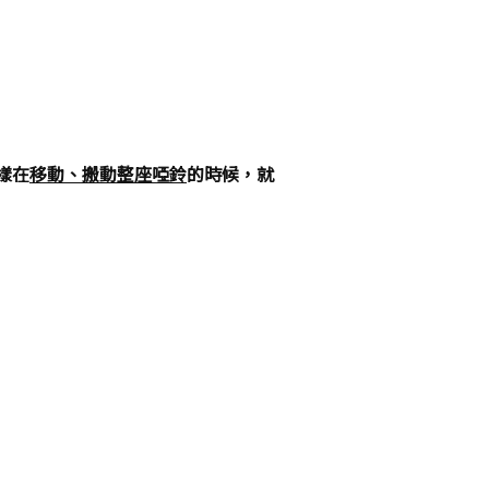
樣在
移動、搬動整座啞鈴
的時候，就