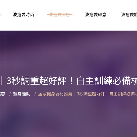
波痞愛時尚
波痞愛美容
波痞愛碎念
波痞愛
文青牢騷
尚單品大採購
海外網購教學
臉部保養
日本自由行
71的老屋改造
瘦穿搭
超強逛街地圖
私服穿搭
保養省錢攻略
首爾自由行
包
相片雜記
香惹人愛
季節穿搭
身體保養
峇里島自由行
｜3秒調重超好評！自主訓練必備
解教學
小狗喔唷日記
甲也是閃亮亮
主題穿搭
簡易編髮教學
長灘島自由行
美容
塑身運動
居家健身器材推薦｜3秒調重超好評！自主訓練必備
藝術大學生活
己動手手工做！
染燙日記
泰國自由行
藝文活動
要什麼動手做
頭髮保養
巴黎自由行
品搭配
美髮小工具
美國自由行