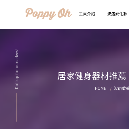
主頁介紹
波痞愛化妝
時
實用日常妝
Doll up for ourselves!
顯
化妝品用法解惑懶人
香
居家健身器材推薦
新手必看基礎化妝分
指
HOME
波痞愛
彩妝色彩學
自
化妝品大評比
想
化妝品大採購
飾