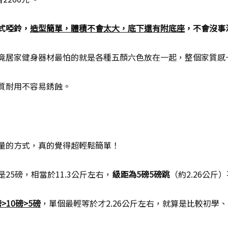
式啞鈴，
造型簡單，體積不會太大，底下還有附底座
，不會沒事
竟居家健身器材最怕的就是各種五顏六色放在一起，整個家質感
質耐用不容易銹蝕。
量的方式，真的覺得超輕鬆簡單！
25磅，相當於11.3公斤左右，
級距為5磅5磅跳
（約2.26公斤
磅>10磅>5磅
，單個最輕等於才2.26公斤左右，就算是比較初學