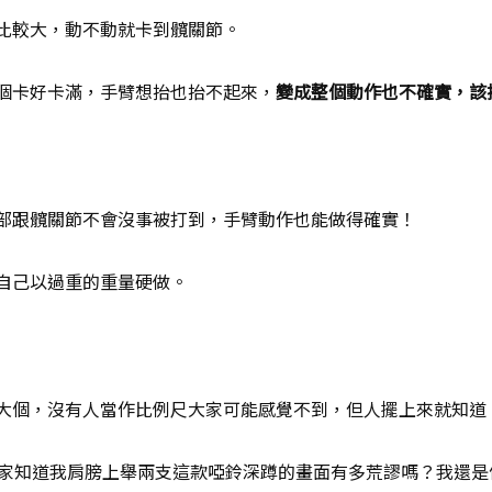
比較大，動不動就卡到髖關節。
個卡好卡滿，手臂想抬也抬不起來，
變成整個動作也不確實，該
部跟髖關節不會沒事被打到，手臂動作也能做得確實！
自己以過重的重量硬做。
大個，沒有人當作比例尺大家可能感覺不到，但人擺上來就知道
家知道我肩膀上舉兩支這款啞鈴深蹲的畫面有多荒謬嗎？我還是個