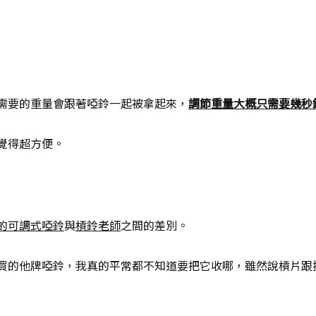
需要的重量會跟著啞鈴一起被拿起來，
調節重量大概只需要幾秒
覺得超方便。
的可調式啞鈴
與
槓鈴老師
之間的差別。
買的他牌啞鈴，我真的平常都不知道要把它收哪，雖然說槓片跟