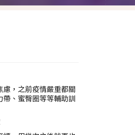
Las Vegas賭城自由行
LA洛杉磯自由行
焦慮，之前疫情嚴重都關
力帶、蜜臀圈等等輔助訓
！