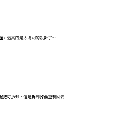
鐘
，這真的是太聰明的設計了～
握把可拆卸，但是拆卸掉要重裝回去