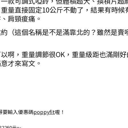
了一款可調式啞鈴，但體積超大、換槓片超
重量直接固定10公斤不動了，結果有時候
害、肩頸痠痛。
邀約（這個名稱是不是滿靠北的？雖然是賣
以啊，重量調節很OK，重量級距也滿剛好
滿意才來寫文。
得要輸入優惠碼
poppyfit
喔！
2260元～