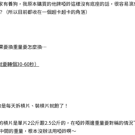
家有養狗，我原本購買的他牌啞鈴這樣沒有底座的話，很容易滾
？（所以目前都收在一個超卡超卡的角落）
果要換重量要怎麼換…
要轉個30-60秒）
的是每天拆槓片、裝槓片就飽了！
的槓片是單片2公斤跟2.5公斤的，在啞鈴兩邊重量要對稱的情
中間的重量，根本沒辦法用啞鈴啊～