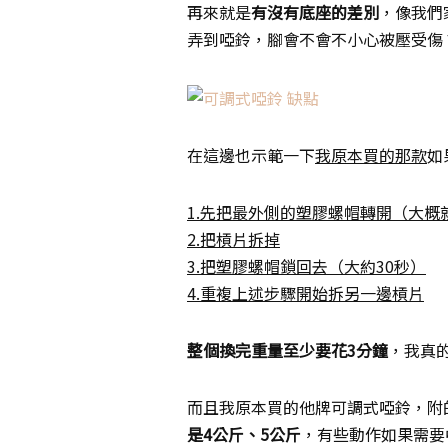
再來就是
有沒有底座的差別
，像我們
弄到啞鈴，腳會不會不小心被壓受傷
在這邊也示範一下
我原本買的那款
如
1.先把最外側的塑膠螺帽轉開（大概就
2.把槓片拆掉
3.把塑膠螺帽鎖回去（大約30秒）
4.重複上述步驟開始拆另一邊槓片
整個換完重量至少要花3分鐘
，我真
而且我原本買的他牌可調式啞鈴，附
是4公斤、5公斤
，有些動作如果需要