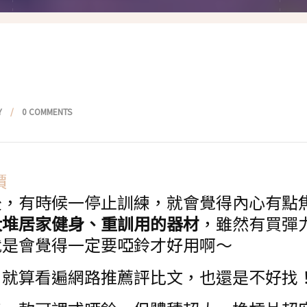
假髮變變變
香港自由行
塑身運動
台灣小旅行
減肥塑身週記
醫美小區
相聚好餐廳
Y
0 COMMENTS
後，有時候一停止訓練，就會覺得內心有點
大堆居家健身、重訓用的器材
，雖然有買彈
就是會覺得一定要啞鈴才好用啊～
，就算看遍網路推薦評比文，也還是不好找