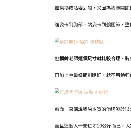
如果換成站姿划船，又因為我髖關節
跪姿卡到胸部、站姿卡到髖關節，整
但
槓鈴老師這個尺寸就比較合理
，胸
再加上重量級距剛剛好，就不用勉強
前面一直講說我原本買的他牌啞鈴很
而且這個大一支也才10公斤而已，大