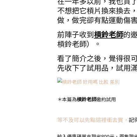
在一年多以前，我也買
不想把它槓片換來換去，
做，做完卻有點運動傷
前陣子收到
槓鈴老師
的
槓鈴老師）。
看了簡介之後，覺得很可
先收下了試用品，試用
＊本篇為
槓鈴老師
邀約試用
等不及可以先點這裡衝去買，
記
輸入優惠碼單支現省800元，兩隻現省