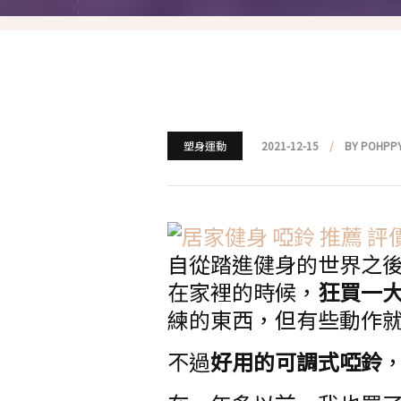
就愛仿妝
名人妝容解析
瘋狂特殊妝
我是底妝控
塑身運動
2021-12-15
BY POHPP
電力眉眼
唇彩腮紅
自從踏進健身的世界之
超好用必敗刷具
在家裡的時候，
狂買一
化妝品收納
練的東西，但有些動作
媽媽的日常妝
不過
好用的可調式啞鈴