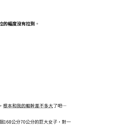
拉的幅度沒有拉到
。
，
根本和我的軀幹差不多大
了吧…
168公分70公分的巨大女子，對一