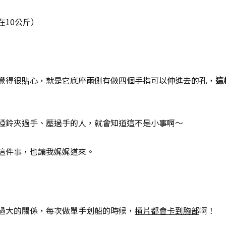
在10公斤）
覺得很貼心，就是它底座兩側有做四個手指可以伸進去的孔，
這
啞鈴夾過手、壓過手的人，就會知道這不是小事啊～
這件事，也讓我娓娓道來。
過大的關係，每次做單手划船的時候，
槓片都會卡到胸部
啊！